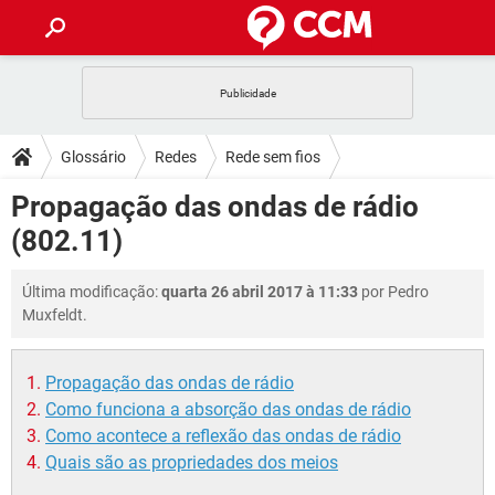
INÍCIO
JOGOS
WHATSAPP
DICAS
Glossário
Redes
Rede sem fios
CELULAR
FACEBOOK
JOGOS
WHATSAPP
DOWNLOADS
Propagação das ondas de rádio
OUTLOOK
EXCEL
CELULAR
FACEBOOK
(802.11)
INSTAGRAM
JOGOS
GMAIL
WHATSAPP
FÓRUM
OUTLOOK
EXCEL
GUIA DE COMPRAS
CELULAR
FACEBOOK
Última modificação:
quarta 26 abril 2017 à 11:33
por Pedro
INSTAGRAM
JOGOS
GMAIL
WHATSAPP
GLOSSÁRIO
OUTLOOK
Muxfeldt.
EXCEL
GUIA DE COMPRAS
CELULAR
FACEBOOK
INSTAGRAM
JOGOS
GMAIL
WHATSAPP
OUTLOOK
EXCEL
Propagação das ondas de rádio
GUIA DE COMPRAS
CELULAR
FACEBOOK
Como funciona a absorção das ondas de rádio
INSTAGRAM
GMAIL
OUTLOOK
EXCEL
Como acontece a reflexão das ondas de rádio
GUIA DE COMPRAS
Quais são as propriedades dos meios
INSTAGRAM
GMAIL