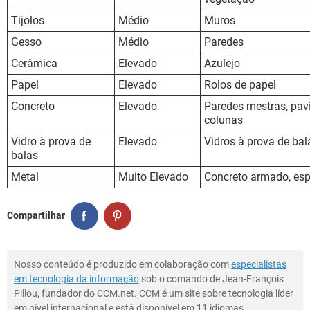
Tijolos
Médio
Muros
Gesso
Médio
Paredes
Cerâmica
Elevado
Azulejo
Papel
Elevado
Rolos de papel
Concreto
Elevado
Paredes mestras, pav
colunas
Vidro à prova de
Elevado
Vidros à prova de bal
balas
Metal
Muito Elevado
Concreto armado, esp
Compartilhar
Nosso conteúdo é produzido em colaboração com
especialistas
em tecnologia da informação
sob o comando de Jean-François
Pillou, fundador do CCM.net. CCM é um site sobre tecnologia líder
em nível internacional e está disponível em 11 idiomas.