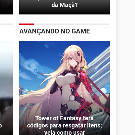
da Maçã?
AVANÇANDO NO GAME
Tower of Fantasy terá
o
códigos para resgatar itens;
veja como usar