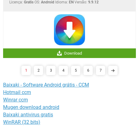
Licença:
Gratis
OS:
Android
Idioma:
EN
Versão:
9.9.12
Download
1
2
3
4
5
6
7
Baixaki - Software Android grátis - CCM
Hotmail ccm
Winrar ccm
Mugen download android
Baixaki antivirus gratis
WinRAR (32 bits)