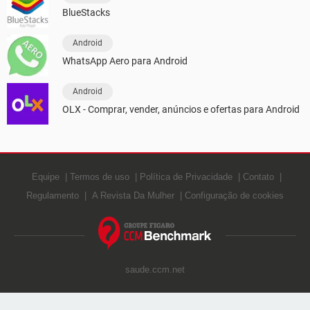
BlueStacks
Android
WhatsApp Aero para Android
Android
OLX - Comprar, vender, anúncios e ofertas para Android
Equipe
Termos de uso
Política de Privacidade
Contato
Regulamento
A Revista Da Mulher
Configuração de cookies
saude.ccm.net