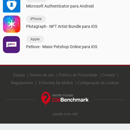
Microsoft Authenticator para Android
iPhone
Plotagraph - NFT Artist Bundle para iOS
Apple
Petlove - Maior Petshop Online para iOS
Equipe
Termos de uso
Política de Privacidade
Contato
Regulamento
A Revista Da Mulher
Configuração de cookies
saude.ccm.net