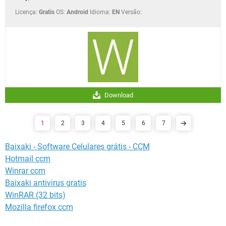
Licença:
Gratis
OS:
Android
Idioma:
EN
Versão:
Download
1
2
3
4
5
6
7
Baixaki - Software Celulares grátis - CCM
Hotmail ccm
Winrar ccm
Baixaki antivirus gratis
WinRAR (32 bits)
Mozilla firefox ccm