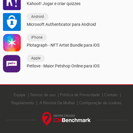
Kahoot! Jogar e criar quizzes
Android
Microsoft Authenticator para Android
iPhone
Plotagraph - NFT Artist Bundle para iOS
Apple
Petlove - Maior Petshop Online para iOS
Equipe
Termos de uso
Política de Privacidade
Contato
Regulamento
A Revista Da Mulher
Configuração de cookies