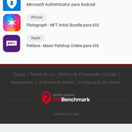
Microsoft Authenticator para Android
iPhone
Plotagraph - NFT Artist Bundle para iOS
Apple
Petlove - Maior Petshop Online para iOS
Equipe
Termos de uso
Política de Privacidade
Contato
Regulamento
A Revista Da Mulher
Configuração de cookies
saude.ccm.net