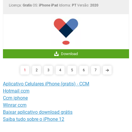
Licença:
Gratis
OS:
iPhone iPad
Idioma:
PT
Versão:
2020
Download
1
2
3
4
5
6
7
Aplicativo Celulares iPhone (gratis) - CCM
Hotmail ccm
Ccm iphone
Winrar ccm
Baixar aplicativo download grátis
Saiba tudo sobre o iPhone 12