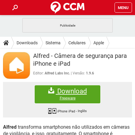
MENU
INÍCIO
JOGOS
WHATSAPP
DICAS
Downloads
Sistema
Celulares
Apple
CELULAR
FACEBOOK
JOGOS
WHATSAPP
DOWNLOADS
Alfred - Câmera de segurança para
OUTLOOK
EXCEL
CELULAR
FACEBOOK
iPhone e iPad
INSTAGRAM
JOGOS
GMAIL
WHATSAPP
FÓRUM
OUTLOOK
EXCEL
Editor:
Alfred Labs Inc.
Versão:
1.9.6
GUIA DE COMPRAS
CELULAR
FACEBOOK
INSTAGRAM
JOGOS
GMAIL
WHATSAPP
GLOSSÁRIO
OUTLOOK
EXCEL
Download
GUIA DE COMPRAS
CELULAR
FACEBOOK
INSTAGRAM
JOGOS
GMAIL
WHATSAPP
Freeware
OUTLOOK
EXCEL
GUIA DE COMPRAS
CELULAR
FACEBOOK
INSTAGRAM
GMAIL
iPhone iPad
-
Inglês
OUTLOOK
EXCEL
GUIA DE COMPRAS
Alfred
transforma smartphones não utilizados em câmeras
INSTAGRAM
GMAIL
de vigilância, e isso, gratuitamente. O smartphone é