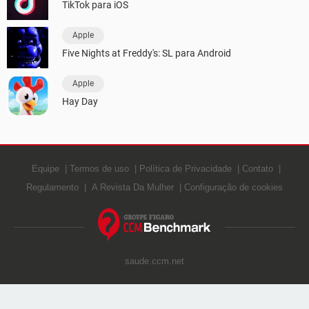
TikTok para iOS
Apple
Five Nights at Freddy's: SL para Android
Apple
Hay Day
Equipe
Termos de uso
Política de Privacidade
Contato
Regulamento
A Revista Da Mulher
Configuração de cookies
saude.ccm.net