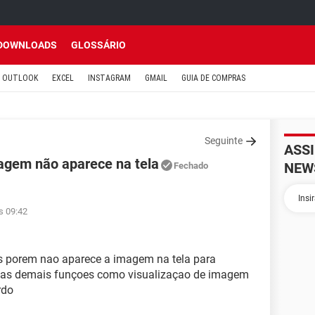
DOWNLOADS
GLOSSÁRIO
OUTLOOK
EXCEL
INSTAGRAM
GMAIL
GUIA DE COMPRAS
Seguinte
ASS
agem não aparece na tela
NEW
Fechado
s 09:42
s porem nao aparece a imagem na tela para
gra as demais funçoes como visualizaçao de imagem
rdo