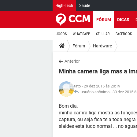
High-Tech
Saúde
FÓRUM
DICAS
JOGOS
WHATSAPP
CELULAR
FACEBOOK
Fórum
Hardware
Anterior
Minha camera liga mas a im
tato
- 29 dez 2015 às 20:19
usuário anônimo -
30 dez 2015 à
Bom dia,
minha camra liga mostra as funçoe
captura, ou seja fica tela toda ne
slaides esta tudo normal ... no agua