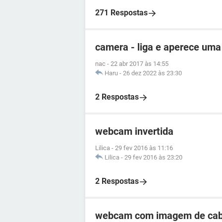
271 Respostas
camera - liga e aperece uma
nac
-
22 abr 2017 às 14:55
Haru
-
26 dez 2022 às 23:30
2 Respostas
webcam invertida
Lilica
-
29 fev 2016 às 11:16
Lilica
-
29 fev 2016 às 23:20
2 Respostas
webcam com imagem de cabe