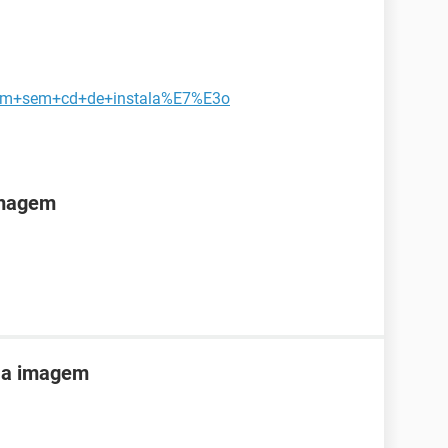
bcam+sem+cd+de+instala%E7%E3o
imagem
 a imagem