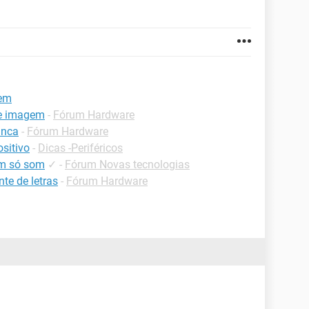
gem
ce imagem
-
Fórum Hardware
anca
-
Fórum Hardware
sitivo
-
Dicas -Periféricos
em só som
✓
-
Fórum Novas tecnologias
te de letras
-
Fórum Hardware