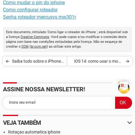
Como mudar o pin do iphone
Como configurar roteador
Senha roteador mercusys mw301r
Este documento, intitulado 'Como ligar o roteador do iPhone ', está disponível sob
a licença
Creative Commons
. Você pode copiar e/ou modificar o conteúdo desta
página com base nas condições estipuladas pela licença. Não se esqueça de
creditar o
CCM
(
br.ccm.net
) ao utilizar este artigo.
Saiba tudo sobre o iPhone
iOS 14: como usar o modo
12
Picture-in-Picture no
YouTube
ASSINE NOSSA NEWSLETTER!
VEJA TAMBÉM
Rotaçao automatica iphone