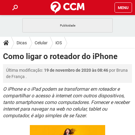
MENU
INÍCIO
JOGOS
WHATSAPP
DICAS
Dicas
Celular
iOS
CELULAR
FACEBOOK
JOGOS
WHATSAPP
DOWNLOADS
Como ligar o roteador do iPhone
OUTLOOK
EXCEL
CELULAR
FACEBOOK
INSTAGRAM
JOGOS
GMAIL
WHATSAPP
FÓRUM
Última modificação:
19 de novembro de 2020 às 08:46
por
Bruna
OUTLOOK
EXCEL
GUIA DE COMPRAS
CELULAR
FACEBOOK
de França
.
INSTAGRAM
JOGOS
GMAIL
WHATSAPP
GLOSSÁRIO
OUTLOOK
EXCEL
O iPhone e o iPad podem se transformar em roteador e
GUIA DE COMPRAS
CELULAR
FACEBOOK
compartilhar o acesso à internet com outros dispositivos,
INSTAGRAM
JOGOS
GMAIL
WHATSAPP
OUTLOOK
EXCEL
tanto smartphones como computadores. Fornecer e receber
GUIA DE COMPRAS
CELULAR
FACEBOOK
internet para navegar na web no celular, tablet ou
INSTAGRAM
GMAIL
computador, é algo simples de se fazer
.
OUTLOOK
EXCEL
GUIA DE COMPRAS
INSTAGRAM
GMAIL