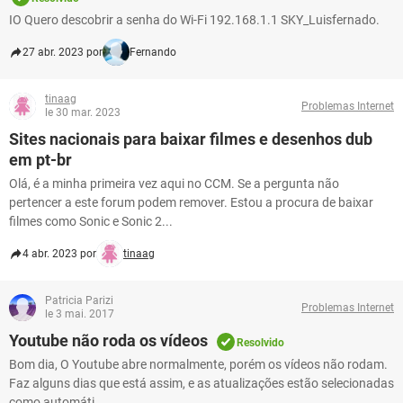
IO Quero descobrir a senha do Wi-Fi 192.168.1.1 SKY_Luisfernado.
27 abr. 2023 por
Fernando
tinaag
Problemas Internet
le 30 mar. 2023
Sites nacionais para baixar filmes e desenhos dub
em pt-br
Olá, é a minha primeira vez aqui no CCM. Se a pergunta não
pertencer a este forum podem remover. Estou a procura de baixar
filmes como Sonic e Sonic 2...
4 abr. 2023 por
tinaag
Patricia Parizi
Problemas Internet
le 3 mai. 2017
Youtube não roda os vídeos
Resolvido
Bom dia, O Youtube abre normalmente, porém os vídeos não rodam.
Faz alguns dias que está assim, e as atualizações estão selecionadas
como automáti...