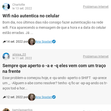
Charlotte
Problemas Internet
le 13 set. 2022
Wifi não autentica no celular
Bom dia, nos últimos dias não consigo fazer autenticação na rede
wifi. Fica aparecendo a mensagem de que a hora e a data do celular
estão erradas. Já ...
14 set. 2022 por
Ana Spadari
alisiaa_03
Problemas Internet
le 11 set. 2022
Sempre que aperto o -a e -q eles vem com um traço
na frente
Esse problem-a começou hoje, e -qu-ando -aperto o SHIFT -ap-arece
um _. -Alguem s-abe como resolver? tenho -q fic-ar -ap-ag-ando os tr-
aços tod-a hor...
12 set. 2022 por
Ana Spadari
kamilagsantos