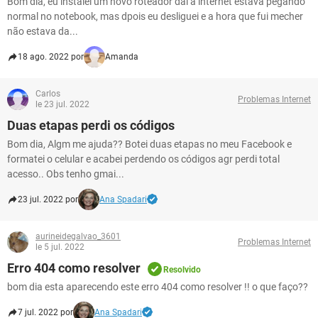
Bom dia, eu instalei um novo roteador dai a internet estava pegando
normal no notebook, mas dpois eu desliguei e a hora que fui mecher
não estava da...
18 ago. 2022 por
Amanda
Carlos
Problemas Internet
le 23 jul. 2022
Duas etapas perdi os códigos
Bom dia, Algm me ajuda?? Botei duas etapas no meu Facebook e
formatei o celular e acabei perdendo os códigos agr perdi total
acesso.. Obs tenho gmai...
23 jul. 2022 por
Ana Spadari
aurineidegalvao_3601
Problemas Internet
le 5 jul. 2022
Erro 404 como resolver
Resolvido
bom dia esta aparecendo este erro 404 como resolver !! o que faço??
7 jul. 2022 por
Ana Spadari