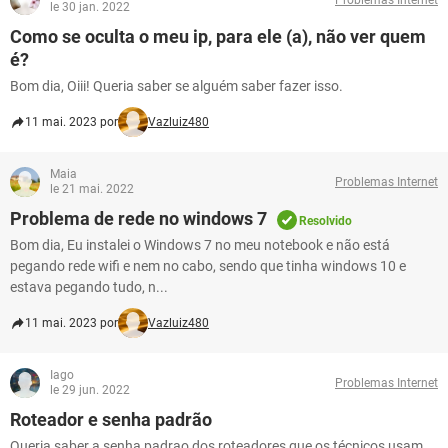
le 30 jan. 2022
Como se oculta o meu ip, para ele (a), não ver quem
é?
Bom dia, Oiii! Queria saber se alguém saber fazer isso.
11 mai. 2023 por
Vazluiz480
Maia
Problemas Internet
le 21 mai. 2022
Problema de rede no windows 7
Resolvido
Bom dia, Eu instalei o Windows 7 no meu notebook e não está
pegando rede wifi e nem no cabo, sendo que tinha windows 10 e
estava pegando tudo, n...
11 mai. 2023 por
Vazluiz480
Iago
Problemas Internet
le 29 jun. 2022
Roteador e senha padrão
Queria saber a senha padrao dos roteadores que os técnicos usam