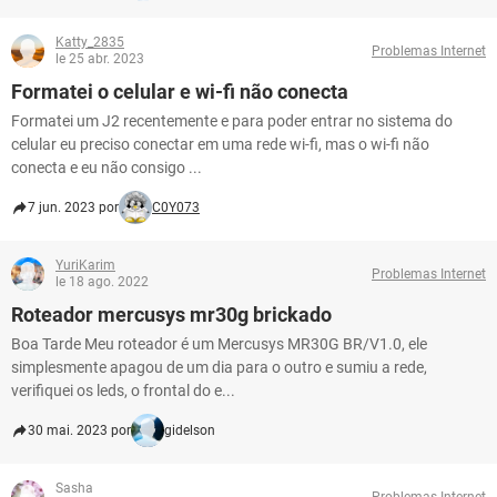
Katty_2835
Problemas Internet
le 25 abr. 2023
Formatei o celular e wi-fi não conecta
Formatei um J2 recentemente e para poder entrar no sistema do
celular eu preciso conectar em uma rede wi-fi, mas o wi-fi não
conecta e eu não consigo ...
7 jun. 2023 por
C0Y073
YuriKarim
Problemas Internet
le 18 ago. 2022
Roteador mercusys mr30g brickado
Boa Tarde Meu roteador é um Mercusys MR30G BR/V1.0, ele
simplesmente apagou de um dia para o outro e sumiu a rede,
verifiquei os leds, o frontal do e...
30 mai. 2023 por
gidelson
Sasha
Problemas Internet