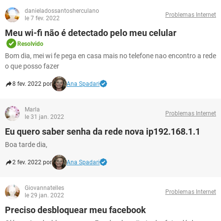
danieladossantosherculano
Problemas Internet
le 7 fev. 2022
Meu wi-fi não é detectado pelo meu celular
Resolvido
Bom dia, mei wi fe pega en casa mais no telefone nao encontro a rede
o que posso fazer
8 fev. 2022 por
Ana Spadari
Marla
Problemas Internet
le 31 jan. 2022
Eu quero saber senha da rede nova ip192.168.1.1
Boa tarde dia,
2 fev. 2022 por
Ana Spadari
Giovannatelles
Problemas Internet
le 29 jan. 2022
Preciso desbloquear meu facebook