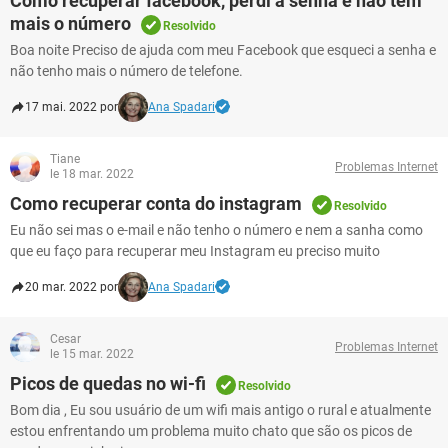
Como recuperar facebook, perdi a senha e não tem
mais o número
Resolvido
Boa noite Preciso de ajuda com meu Facebook que esqueci a senha e
não tenho mais o número de telefone.
17 mai. 2022 por
Ana Spadari
Tiane
Problemas Internet
le 18 mar. 2022
Como recuperar conta do instagram
Resolvido
Eu não sei mas o e-mail e não tenho o número e nem a sanha como
que eu faço para recuperar meu Instagram eu preciso muito
20 mar. 2022 por
Ana Spadari
Cesar
Problemas Internet
le 15 mar. 2022
Picos de quedas no wi-fi
Resolvido
Bom dia , Eu sou usuário de um wifi mais antigo o rural e atualmente
estou enfrentando um problema muito chato que são os picos de