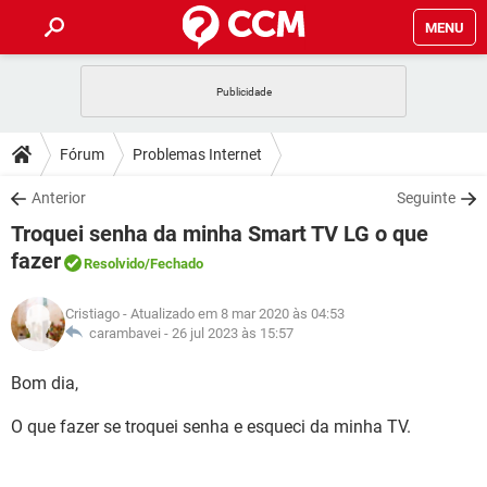
MENU
INÍCIO
JOGOS
WHATSAPP
DICAS
Fórum
Problemas Internet
CELULAR
FACEBOOK
JOGOS
WHATSAPP
DOWNLOADS
Anterior
Seguinte
OUTLOOK
EXCEL
CELULAR
FACEBOOK
Troquei senha da minha Smart TV LG o que
INSTAGRAM
JOGOS
GMAIL
WHATSAPP
FÓRUM
OUTLOOK
EXCEL
fazer
Resolvido
/Fechado
GUIA DE COMPRAS
CELULAR
FACEBOOK
INSTAGRAM
JOGOS
GMAIL
WHATSAPP
GLOSSÁRIO
OUTLOOK
EXCEL
Cristiago
- Atualizado em 8 mar 2020 às 04:53
GUIA DE COMPRAS
CELULAR
FACEBOOK
carambavei -
26 jul 2023 às 15:57
INSTAGRAM
JOGOS
GMAIL
WHATSAPP
OUTLOOK
EXCEL
Bom dia,
GUIA DE COMPRAS
CELULAR
FACEBOOK
INSTAGRAM
GMAIL
OUTLOOK
EXCEL
O que fazer se troquei senha e esqueci da minha TV.
GUIA DE COMPRAS
INSTAGRAM
GMAIL