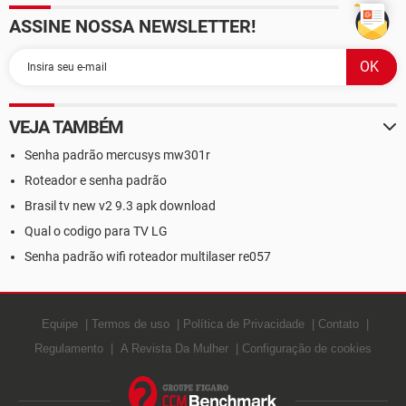
ASSINE NOSSA NEWSLETTER!
VEJA TAMBÉM
Senha padrão mercusys mw301r
Roteador e senha padrão
Brasil tv new v2 9.3 apk download
Qual o codigo para TV LG
Senha padrão wifi roteador multilaser re057
Equipe
Termos de uso
Política de Privacidade
Contato
Regulamento
A Revista Da Mulher
Configuração de cookies