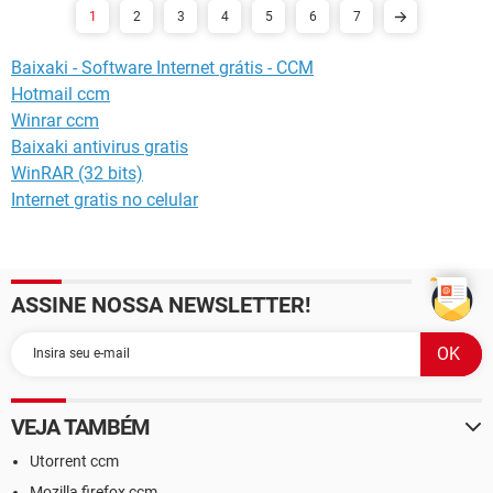
1
2
3
4
5
6
7
Baixaki - Software Internet grátis - CCM
Hotmail ccm
Winrar ccm
Baixaki antivirus gratis
WinRAR (32 bits)
Internet gratis no celular
ASSINE NOSSA NEWSLETTER!
VEJA TAMBÉM
Utorrent ccm
Mozilla firefox ccm