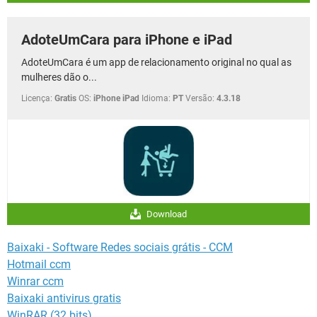
AdoteUmCara para iPhone e iPad
AdoteUmCara é um app de relacionamento original no qual as
mulheres dão o...
Licença:
Gratis
OS:
iPhone iPad
Idioma:
PT
Versão:
4.3.18
Download
Baixaki - Software Redes sociais grátis - CCM
Hotmail ccm
Winrar ccm
Baixaki antivirus gratis
WinRAR (32 bits)