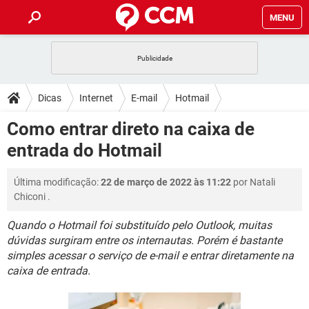
MENU
INÍCIO
JOGOS
WHATSAPP
DICAS
Dicas
Internet
E-mail
Hotmail
CELULAR
FACEBOOK
JOGOS
WHATSAPP
DOWNLOADS
Como entrar direto na caixa de
OUTLOOK
EXCEL
CELULAR
FACEBOOK
entrada do Hotmail
INSTAGRAM
JOGOS
GMAIL
WHATSAPP
FÓRUM
OUTLOOK
EXCEL
GUIA DE COMPRAS
CELULAR
FACEBOOK
Última modificação:
22 de março de 2022 às 11:22
por
Natali
INSTAGRAM
JOGOS
GMAIL
WHATSAPP
GLOSSÁRIO
OUTLOOK
Chiconi
.
EXCEL
GUIA DE COMPRAS
CELULAR
FACEBOOK
INSTAGRAM
JOGOS
GMAIL
WHATSAPP
Quando o Hotmail foi substituído pelo Outlook, muitas
OUTLOOK
EXCEL
dúvidas surgiram entre os internautas. Porém é bastante
GUIA DE COMPRAS
CELULAR
FACEBOOK
simples acessar o serviço de e-mail e entrar diretamente na
INSTAGRAM
GMAIL
OUTLOOK
EXCEL
caixa de entrada.
GUIA DE COMPRAS
INSTAGRAM
GMAIL