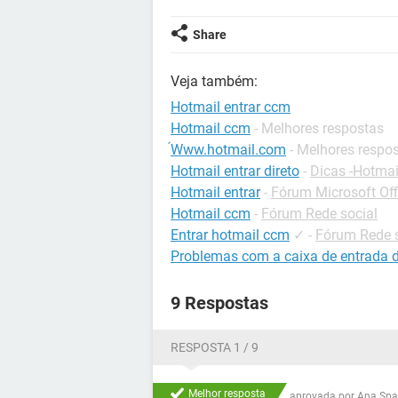
Share
Veja também:
Hotmail entrar ccm
Hotmail ccm
- Melhores respostas
́Www.hotmail.com
- Melhores respo
Hotmail entrar direto
-
Dicas -Hotmai
Hotmail entrar
-
Fórum Microsoft Off
Hotmail ccm
-
Fórum Rede social
Entrar hotmail ccm
✓
-
Fórum Rede s
Problemas com a caixa de entrada 
9 Respostas
RESPOSTA 1 / 9
Melhor resposta
aprovada por
Ana Spa