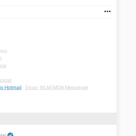
stas
l
ice
ocial
do Hotmail
-
Dicas -WLM/MSN Messenger
dari