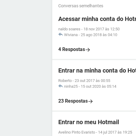
Conversas semelhantes
Acessar minha conta do Hot
naldo soares
-
18 nov 2017 às 12:50
Wiviana
-
25 ago 2018 às 04:10
4 Respostas
Entrar na minha conta do Ho
Roberto
-
23 out 2017 às 00:55
ninha25
-
15 out 2020 às 05:14
23 Respostas
Entrar no meu Hotmail
Avelino Pinto Evaristo
-
14 jul 2017 às 19:25