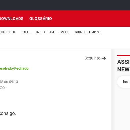
DOWNLOADS
GLOSSÁRIO
OUTLOOK
EXCEL
INSTAGRAM
GMAIL
GUIA DE COMPRAS
Seguinte
ASS
NEW
esolvido
/Fechado
18 às 09:13
:55
consigo.