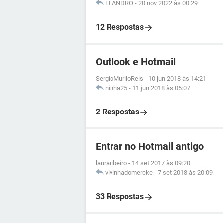
LEANDRO
-
20 nov 2022 às 00:29
12 Respostas
Outlook e Hotmail
SergioMuriloReis
-
10 jun 2018 às 14:21
ninha25
-
11 jun 2018 às 05:07
2 Respostas
Entrar no Hotmail antigo
lauraribeiro
-
14 set 2017 às 09:20
vivinhadomercke
-
7 set 2018 às 20:09
33 Respostas