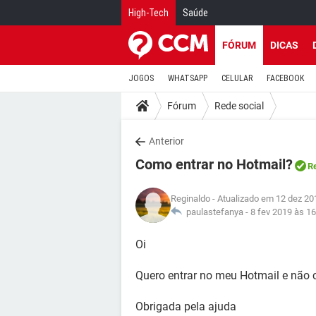
High-Tech
Saúde
FÓRUM
DICAS
JOGOS
WHATSAPP
CELULAR
FACEBOOK
Fórum
Rede social
Anterior
Como entrar no Hotmail?
R
Reginaldo
- Atualizado em 12 dez 20
paulastefanya -
8 fev 2019 às 16
Oi
Quero entrar no meu Hotmail e não 
Obrigada pela ajuda