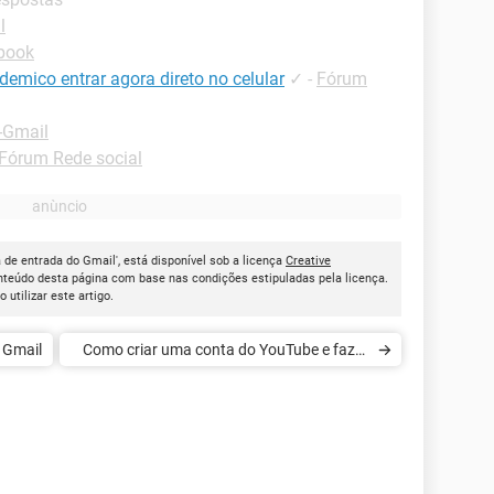
l
book
demico entrar agora direto no celular
✓
-
Fórum
-Gmail
Fórum Rede social
a de entrada do Gmail', está disponível sob a licença
Creative
onteúdo desta página com base nas condições estipuladas pela licença.
ao utilizar este artigo.
 Gmail
Como criar uma conta do YouTube e fazer
upload de um vídeo