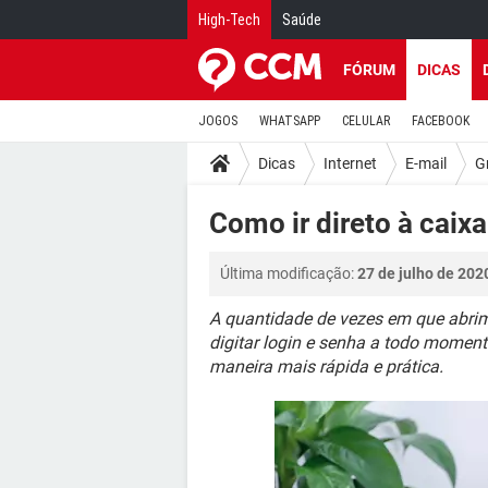
High-Tech
Saúde
FÓRUM
DICAS
JOGOS
WHATSAPP
CELULAR
FACEBOOK
Dicas
Internet
E-mail
G
Como ir direto à caix
Última modificação:
27 de julho de 202
A quantidade de vezes em que abrim
digitar login e senha a todo moment
maneira mais rápida e prática.