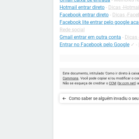
Hotmail entrar direto
-
Dicas -Hotmai
Facebook entrar direto
-
Dicas -Face
Facebook lite entrar pelo google aca
Rede social
Gmail entrar em outra conta
-
Dicas 
Entrar no Facebook pelo Google
✓
-
Este documento, intitulado 'Como ir direto à caix
Commons
. Você pode copiar e/ou modificar o c
Não se esqueça de creditar o
CCM
(
br.ccm.net
) 
Como saber se alguém invadiu o seu