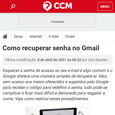
MENU
INÍCIO
JOGOS
WHATSAPP
DICAS
Dicas
Internet
E-mail
Gmail
CELULAR
FACEBOOK
JOGOS
WHATSAPP
DOWNLOADS
Como recuperar senha no Gmail
OUTLOOK
EXCEL
CELULAR
FACEBOOK
INSTAGRAM
JOGOS
GMAIL
WHATSAPP
FÓRUM
Última modificação:
8 de abril de 2021 às 06:22
por
Ana Spadari
.
OUTLOOK
EXCEL
GUIA DE COMPRAS
CELULAR
FACEBOOK
INSTAGRAM
JOGOS
GMAIL
WHATSAPP
Esquecer a senha de acesso ao seu e-mail é algo comum e o
GLOSSÁRIO
OUTLOOK
EXCEL
Google oferece uma maneira simples de recuperá-la. Mas,
GUIA DE COMPRAS
CELULAR
FACEBOOK
sem acesso aos meios oferecidos e sugeridos pelo Google
INSTAGRAM
JOGOS
GMAIL
WHATSAPP
OUTLOOK
EXCEL
para receber o código para redefinir a senha, tudo pode se
GUIA DE COMPRAS
CELULAR
FACEBOOK
complicar e ficar mais difícil e demorado para resgatar a
INSTAGRAM
GMAIL
conta. Veja como realizar esses procedimentos.
OUTLOOK
EXCEL
GUIA DE COMPRAS
INSTAGRAM
GMAIL