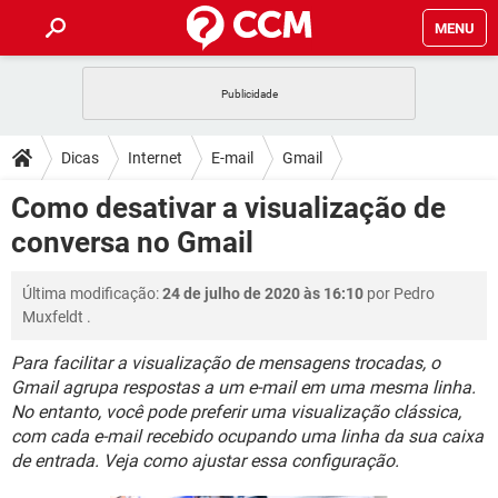
MENU
INÍCIO
JOGOS
WHATSAPP
DICAS
Dicas
Internet
E-mail
Gmail
CELULAR
FACEBOOK
JOGOS
WHATSAPP
DOWNLOADS
Como desativar a visualização de
OUTLOOK
EXCEL
CELULAR
FACEBOOK
conversa no Gmail
INSTAGRAM
JOGOS
GMAIL
WHATSAPP
FÓRUM
OUTLOOK
EXCEL
GUIA DE COMPRAS
CELULAR
FACEBOOK
Última modificação:
24 de julho de 2020 às 16:10
por
Pedro
INSTAGRAM
JOGOS
GMAIL
WHATSAPP
GLOSSÁRIO
OUTLOOK
Muxfeldt
.
EXCEL
GUIA DE COMPRAS
CELULAR
FACEBOOK
INSTAGRAM
JOGOS
GMAIL
WHATSAPP
Para facilitar a visualização de mensagens trocadas, o
OUTLOOK
EXCEL
Gmail agrupa respostas a um e-mail em uma mesma linha.
GUIA DE COMPRAS
CELULAR
FACEBOOK
No entanto, você pode preferir uma visualização clássica,
INSTAGRAM
GMAIL
OUTLOOK
EXCEL
com cada e-mail recebido ocupando uma linha da sua caixa
GUIA DE COMPRAS
de entrada. Veja como ajustar essa configuração.
INSTAGRAM
GMAIL