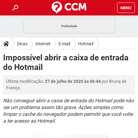
MENU
INÍCIO
JOGOS
WHATSAPP
DICAS
Dicas
Internet
E-mail
Hotmail
CELULAR
FACEBOOK
JOGOS
WHATSAPP
DOWNLOADS
Impossível abrir a caixa de entrada
OUTLOOK
EXCEL
CELULAR
FACEBOOK
do Hotmail
INSTAGRAM
JOGOS
GMAIL
WHATSAPP
FÓRUM
OUTLOOK
EXCEL
GUIA DE COMPRAS
CELULAR
FACEBOOK
Última modificação:
27 de julho de 2020 às 06:44
por
Bruna de
INSTAGRAM
JOGOS
GMAIL
WHATSAPP
GLOSSÁRIO
OUTLOOK
França
.
EXCEL
GUIA DE COMPRAS
CELULAR
FACEBOOK
INSTAGRAM
JOGOS
GMAIL
WHATSAPP
Não conseguir abrir a caixa de entrada do Hotmail pode não
OUTLOOK
EXCEL
ser um problema assim tão grave. Ações simples como
GUIA DE COMPRAS
CELULAR
FACEBOOK
limpar o cache do navegador podem permitir que você volte
INSTAGRAM
GMAIL
OUTLOOK
EXCEL
a ter acesso ao Hotmail.
GUIA DE COMPRAS
INSTAGRAM
GMAIL