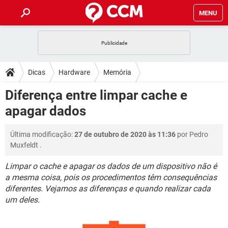
MENU
INÍCIO
JOGOS
WHATSAPP
DICAS
Dicas
Hardware
Memória
CELULAR
FACEBOOK
JOGOS
WHATSAPP
DOWNLOADS
Diferença entre limpar cache e
OUTLOOK
EXCEL
CELULAR
FACEBOOK
apagar dados
INSTAGRAM
JOGOS
GMAIL
WHATSAPP
FÓRUM
OUTLOOK
EXCEL
GUIA DE COMPRAS
CELULAR
FACEBOOK
Última modificação:
27 de outubro de 2020 às 11:36
por
Pedro
INSTAGRAM
JOGOS
GMAIL
WHATSAPP
GLOSSÁRIO
OUTLOOK
Muxfeldt
.
EXCEL
GUIA DE COMPRAS
CELULAR
FACEBOOK
INSTAGRAM
JOGOS
GMAIL
WHATSAPP
Limpar o cache e apagar os dados de um dispositivo não é
OUTLOOK
EXCEL
a mesma coisa, pois os procedimentos têm consequências
GUIA DE COMPRAS
CELULAR
FACEBOOK
diferentes. Vejamos as diferenças e quando realizar cada
INSTAGRAM
GMAIL
OUTLOOK
EXCEL
um deles.
GUIA DE COMPRAS
INSTAGRAM
GMAIL