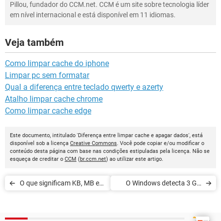
Pillou, fundador do CCM.net. CCM é um site sobre tecnologia líder
em nível internacional e está disponível em 11 idiomas.
Veja também
Como limpar cache do iphone
Limpar pc sem formatar
Qual a diferença entre teclado qwerty e azerty
Atalho limpar cache chrome
Como limpar cache edge
Este documento, intitulado 'Diferença entre limpar cache e apagar dados', está
disponível sob a licença
Creative Commons
. Você pode copiar e/ou modificar o
conteúdo desta página com base nas condições estipuladas pela licença. Não se
esqueça de creditar o
CCM
(
br.ccm.net
) ao utilizar este artigo.
O que significam KB, MB e
O Windows detecta 3 GB
GB
para 4 GB realmente
instalado