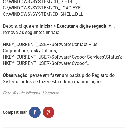
C:\WINDOWS\SYSTEM\CD_GIF.DLL;
C:\WINDOWS\SYSTEM\CD_LOAD.EXE;
C:\WINDOWS\SYSTEM\CD_SHELL.DLL.
Depois, clique em
Iniciar
>
Executar
e digite
regedit
. Ali,
remova as seguintes linhas:
HKEY_CURRENT_USER\Software\Contact Plus
Corporation\Task\Options;
HKEY_CURRENT_USER\Software\Cydoor Services\Status\;
HKEY_CURRENT_USER\Software\Cydoor\.
Observação
: pense em fazer um backup do Registro do
Sistema antes de fazer esta última manipulação.
Foto: © Luis Villasmil - Unsplash.
Compartilhar