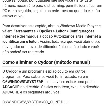
pode ser obtido por qualquer site que você visite. Este
número, necessário para o streaming, permite identificar um
PC e, em seguida, segui-lo na rede, mesmo quando ele não
estiver ativo.
Para desativar este espião, abra o Windows Media Player e
vá em
Ferramentas
>
Opções
>
Leitor
>
Configurações
Internet
e desmarque a opção
Autorizar os sites Internet a
identificarem o leitor
. Assim, toda vez que você abrir o seu
navegador um novo identificador único será criado e você
não poderá ser rastreado.
Como eliminar o Cydoor (método manual)
O
Cydoor
é um programa espião oculto em outros
programas. Para saber se você foi infectado, vá em
C:\WINDOWS\SYSTEM\
e observe se existe uma pasta
ADCACHE
no diretório. Se eles existirem, exclua o diretório
ADCACHE e os seguintes arquivos:
C:\WINDOWS\SYSTEM\CD_CLINT.DLL;