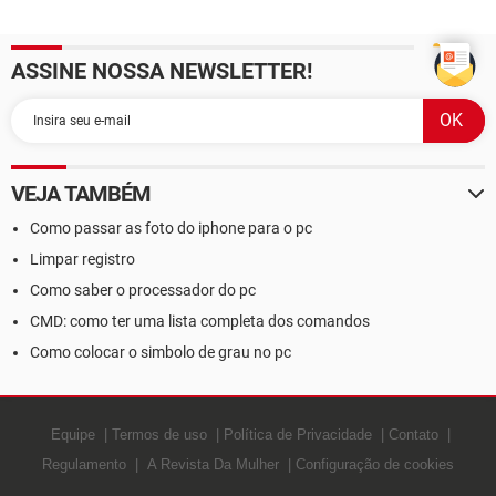
facilmente uma janela nova
bits?
de aplicativo aberto
ASSINE NOSSA NEWSLETTER!
VEJA TAMBÉM
Como passar as foto do iphone para o pc
Limpar registro
Como saber o processador do pc
CMD: como ter uma lista completa dos comandos
Como colocar o simbolo de grau no pc
Equipe
Termos de uso
Política de Privacidade
Contato
Regulamento
A Revista Da Mulher
Configuração de cookies