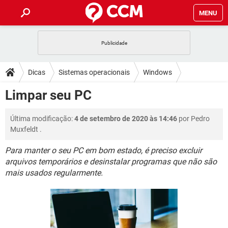
MENU
INÍCIO
JOGOS
WHATSAPP
DICAS
Dicas
Sistemas operacionais
Windows
CELULAR
FACEBOOK
JOGOS
WHATSAPP
DOWNLOADS
Limpar seu PC
OUTLOOK
EXCEL
CELULAR
FACEBOOK
INSTAGRAM
JOGOS
GMAIL
WHATSAPP
FÓRUM
Última modificação:
4 de setembro de 2020 às 14:46
por
Pedro
OUTLOOK
EXCEL
GUIA DE COMPRAS
CELULAR
FACEBOOK
Muxfeldt
.
INSTAGRAM
JOGOS
GMAIL
WHATSAPP
GLOSSÁRIO
OUTLOOK
EXCEL
Para manter o seu PC em bom estado, é preciso excluir
GUIA DE COMPRAS
CELULAR
FACEBOOK
arquivos temporários e desinstalar programas que não são
INSTAGRAM
JOGOS
GMAIL
WHATSAPP
OUTLOOK
EXCEL
mais usados regularmente.
GUIA DE COMPRAS
CELULAR
FACEBOOK
INSTAGRAM
GMAIL
OUTLOOK
EXCEL
GUIA DE COMPRAS
INSTAGRAM
GMAIL