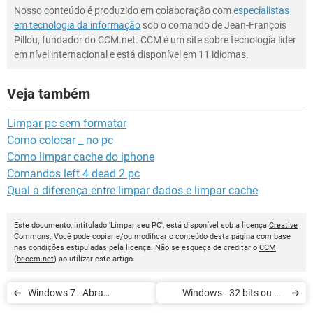
Nosso conteúdo é produzido em colaboração com
especialistas
em tecnologia da informação
sob o comando de Jean-François
Pillou, fundador do CCM.net. CCM é um site sobre tecnologia líder
em nível internacional e está disponível em 11 idiomas.
Veja também
Limpar pc sem formatar
Como colocar _ no pc
Como limpar cache do iphone
Comandos left 4 dead 2 pc
Qual a diferença entre limpar dados e limpar cache
Este documento, intitulado 'Limpar seu PC', está disponível sob a licença
Creative
Commons
. Você pode copiar e/ou modificar o conteúdo desta página com base
nas condições estipuladas pela licença. Não se esqueça de creditar o
CCM
(
br.ccm.net
) ao utilizar este artigo.
Windows 7 - Abra
Windows - 32 bits ou 64