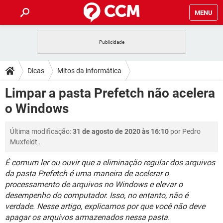
MENU
INÍCIO
JOGOS
WHATSAPP
DICAS
Dicas
Mitos da informática
CELULAR
FACEBOOK
JOGOS
WHATSAPP
DOWNLOADS
Limpar a pasta Prefetch não acelera
OUTLOOK
EXCEL
CELULAR
FACEBOOK
o Windows
INSTAGRAM
JOGOS
GMAIL
WHATSAPP
FÓRUM
OUTLOOK
EXCEL
GUIA DE COMPRAS
CELULAR
FACEBOOK
Última modificação:
31 de agosto de 2020 às 16:10
por
Pedro
INSTAGRAM
JOGOS
GMAIL
WHATSAPP
GLOSSÁRIO
OUTLOOK
Muxfeldt
.
EXCEL
GUIA DE COMPRAS
CELULAR
FACEBOOK
INSTAGRAM
JOGOS
GMAIL
WHATSAPP
É comum ler ou ouvir que a eliminação regular dos arquivos
OUTLOOK
EXCEL
da pasta Prefetch é uma maneira de acelerar o
GUIA DE COMPRAS
CELULAR
FACEBOOK
processamento de arquivos no Windows e elevar o
INSTAGRAM
GMAIL
OUTLOOK
EXCEL
desempenho do computador. Isso, no entanto, não é
GUIA DE COMPRAS
verdade. Nesse artigo, explicamos por que você não deve
INSTAGRAM
GMAIL
apagar os arquivos armazenados nessa pasta.