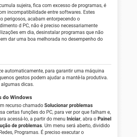
umula sujeira, fica com excesso de programas, é
com incompatibilidade entre softwares. Estes
o perigosos, acabam entorpecendo o
dimento d PC, não é preciso necessariamente
lizações em dia, desinstalar programas que não
podem dar uma boa melhorada no desempenho do
e automaticamente, para garantir uma máquina
enos gestos podem ajudar a mantê-la produtiva.
e algumas dicas.
as do Windows
 um recurso chamado
Solucionar problemas
lisa certas funções do PC, para ver por que falham e,
Para acessá-lo, a partir do menu
Iniciar
, abra o
Painel
lução de problemas
. Um menu será aberto, dividido
Redes, Programas. É preciso executar o