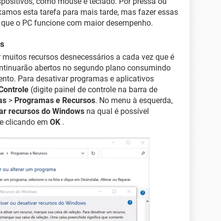
ispositivos, como mouse e teclado. Por pressa ou
ixamos esta tarefa para mais tarde, mas fazer essas
rá que o PC funcione com maior desempenho.
as
r muitos recursos desnecessários a cada vez que é
 continuarão abertos no segundo plano consumindo
ento. Para desativar programas e aplicativos
Controle
(digite painel de controle na barra de
as
>
Programas e Recursos
. No menu à esquerda,
var recursos do Windows
na qual é possível
 e clicando em
OK
.