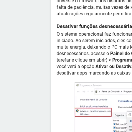
drivers e o firmware dos distintos d
falta de paciência, muitas vezes de
atualizações regularmente permiti
Desativar funções desnecessári
O sistema operacional faz funciona
iniciado. Ao serem iniciados, eles
muita energia, deixando o PC mais l
desnecessários, acesse o
Painel de 
tarefar e clique em abrir) >
Program
você verá a opção
Ativar ou Desati
desativar apps marcando as caixas