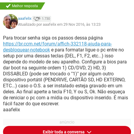
Melhor resposta
aaafelix
1.730
Atualizado por aaafelix em 29 Nov 2016, às 13:23
Para trocar senha siga os passos dessa página
https://br.ccm.net/forum/affich-332118-ajuda-para-
desbloquear-notebook
e para formatar ligue o pc entre no
setup por uma dessas teclas (DEL, F1, F2, etc...) isso
depende do modelo de seu aparelho. Configure a bios para
dar boot na seguinte ordem 1) CD/DVD, 2) HD, 3)
DISSABLED (pode ser trocado o "1)" por algum outro
dispositivo portátil (PENDRIVE, CARTÃO SD, HD EXTERNO,
ETC...) caso o O.S. a ser instalado esteja gravado em um
deles. Ao final aperte a tecla F10, Y ou S, Ok. Não esqueça
de reniciar o pc com a mídia ou dispositivo inserido. É mais
fácil fazer do que escrever.
aaafelix
Exibir toda a conversa