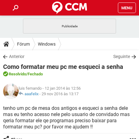
MENU
INÍCIO
JOGOS
WHATSAPP
DICAS
Fórum
Windows
CELULAR
FACEBOOK
JOGOS
WHATSAPP
DOWNLOADS
Anterior
Seguinte
OUTLOOK
EXCEL
CELULAR
FACEBOOK
Como formatar meu pc me esqueci a senha
INSTAGRAM
JOGOS
GMAIL
WHATSAPP
FÓRUM
OUTLOOK
EXCEL
Resolvido
/Fechado
GUIA DE COMPRAS
CELULAR
FACEBOOK
INSTAGRAM
JOGOS
GMAIL
WHATSAPP
GLOSSÁRIO
OUTLOOK
luis fernando
- 12 jan 2014 às 12:56
EXCEL
GUIA DE COMPRAS
CELULAR
FACEBOOK
aaafelix
-
29 nov 2016 às 13:17
INSTAGRAM
JOGOS
GMAIL
WHATSAPP
OUTLOOK
EXCEL
tenho um pc de mesa dos antigos e esqueci a senha dele
GUIA DE COMPRAS
CELULAR
FACEBOOK
mas eu tenho acesso nele pelo usuario de convidado mas
INSTAGRAM
GMAIL
qeria formatar ele qe programas preciso baixar para
OUTLOOK
EXCEL
GUIA DE COMPRAS
formatar meu pc? por favor me ajudem !!
INSTAGRAM
GMAIL