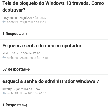
Tela de bloqueio do Windows 10 travada. Como
destravar?
Levylescio
-
28 jul 2017 às 18:37
aaafelix
-
28 jul 2017 às 19:35
1 Respostas
Esqueci a senha do meu computador
Hilda
-
16 out 2009 às 17:10
ninha25
-
25 set 2018 às 16:51
57 Respostas
esqueci a senha do administrador Windows 7
kwerry
-
7 jan 2014 às 15:47
ninha25
-
8 jan 2014 às 02:11
1 Respostas