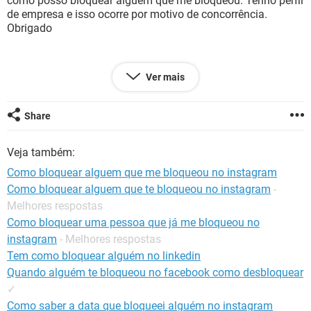
como posso bloquear alguém que me bloqueou. Tenho perfil
GUIA DE COMPRAS
de empresa e isso ocorre por motivo de concorrência.
Obrigado
Ver mais
Configuração:
Macintosh / Safari 14.1
Share
Veja também:
Como bloquear alguem que me bloqueou no instagram
Como bloquear alguem que te bloqueou no instagram
-
Melhores respostas
Como bloquear uma pessoa que já me bloqueou no
instagram
- Melhores respostas
Tem como bloquear alguém no linkedin
Quando alguém te bloqueou no facebook como desbloquear
✓
Como saber a data que bloqueei alguém no instagram