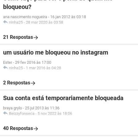
bloqueou?
ana nascimento nogueira
-
16 jan 2012 às 03:18
ninha25
-
28 mar 2020 às 03:58
21 Respostas
um usuário me bloqueou no instagram
Ester
-
29 fev 2016 às 17:00
ninha25
-
1 mar 2016 às 04:28
2 Respostas
Sua conta está temporariamente bloqueada
braya grylo
-
25 jul 2013 às 11:36
Beizzyfonseca
-
5 nov 2022 às 18:06
40 Respostas