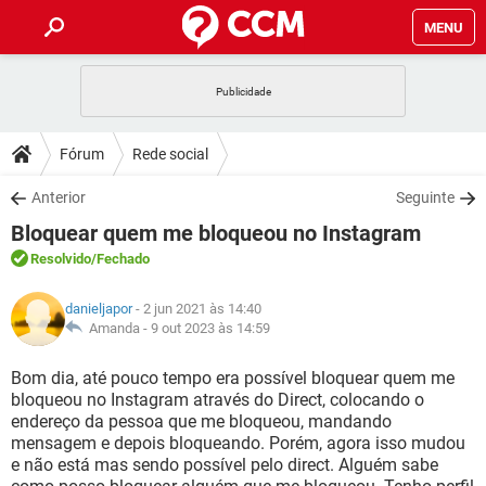
MENU
INÍCIO
JOGOS
WHATSAPP
DICAS
Fórum
Rede social
CELULAR
FACEBOOK
JOGOS
WHATSAPP
DOWNLOADS
Anterior
Seguinte
OUTLOOK
EXCEL
CELULAR
FACEBOOK
Bloquear quem me bloqueou no Instagram
INSTAGRAM
JOGOS
GMAIL
WHATSAPP
FÓRUM
OUTLOOK
EXCEL
Resolvido
/Fechado
GUIA DE COMPRAS
CELULAR
FACEBOOK
INSTAGRAM
JOGOS
GMAIL
WHATSAPP
GLOSSÁRIO
OUTLOOK
danieljapor
- 2 jun 2021 às 14:40
EXCEL
GUIA DE COMPRAS
CELULAR
FACEBOOK
Amanda -
9 out 2023 às 14:59
INSTAGRAM
JOGOS
GMAIL
WHATSAPP
OUTLOOK
EXCEL
Bom dia, até pouco tempo era possível bloquear quem me
GUIA DE COMPRAS
CELULAR
FACEBOOK
bloqueou no Instagram através do Direct, colocando o
INSTAGRAM
GMAIL
endereço da pessoa que me bloqueou, mandando
OUTLOOK
EXCEL
GUIA DE COMPRAS
mensagem e depois bloqueando. Porém, agora isso mudou
INSTAGRAM
GMAIL
e não está mas sendo possível pelo direct. Alguém sabe