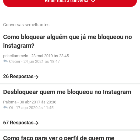
Exibir toda a conversa
Conversas semelhantes
Como bloquear alguém que já me bloqueou no
instagram?
priscilammelo
-
23 mai 2019 às 23:45
Cleber
-
24 jun 2021 às 18:47
26 Respostas
Desbloquear quem me bloqueou no Instagram
Paloma
-
30 abr 2017 às 20:36
Oi
-
17 ago 2020 às 11:45
67 Respostas
Como faço para ver o perfil de quem me