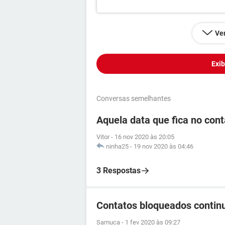
Ver
Exib
Conversas semelhantes
Aquela data que fica no cont
Vitor
-
16 nov 2020 às 20:05
ninha25
-
19 nov 2020 às 04:46
3 Respostas
Contatos bloqueados contin
Samuca
-
1 fev 2020 às 09:27