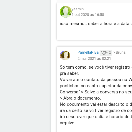
yasmin
1 out 2020 às 16:58
isso mesmo.. saber a hora e a data 
PamellaRiBa
>
Bruna
2
2 mar 2021 às 02:21
Só tem como, se você tiver registro
pra saber.
Vc vai até o contato da pessoa no W
pontinhos no canto superior da conv
Conversa" > Salve a conversa no seu
> Abra o documento.
No documento vai estar descrito o d
irá dá certo se vc tiver registro d
irá descrever que o dia é horário d
arquivo.