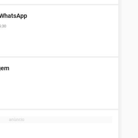
o WhatsApp
5:30
gem