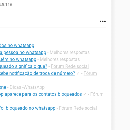
945.116
ados no whatsapp
ma pessoa no whatsapp
- Melhores respostas
lguém no whatsapp
- Melhores respostas
queado significa o que?
-
Fórum Rede social
ebe notificação de troca de número?
✓
-
Fórum
one
-
Dicas -WhatsApp
 aparece para os contatos bloqueados
✓
-
Fórum
foi bloqueado no whatsapp
-
Fórum Rede social