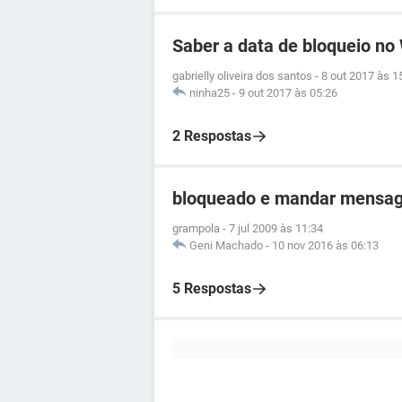
Saber a data de bloqueio n
gabrielly oliveira dos santos
-
8 out 2017 às 1
ninha25
-
9 out 2017 às 05:26
2 Respostas
bloqueado e mandar mensa
grampola
-
7 jul 2009 às 11:34
Geni Machado
-
10 nov 2016 às 06:13
5 Respostas