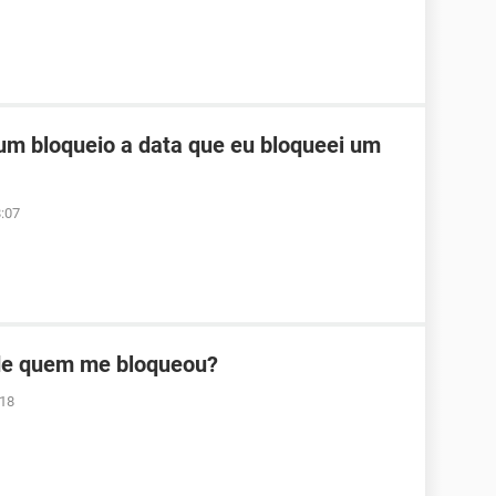
um bloqueio a data que eu bloqueei um
:07
 de quem me bloqueou?
:18