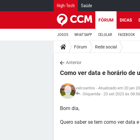
High-Tech
Saúde
FÓRUM
DICAS
JOGOS
WHATSAPP
CELULAR
FACEBOOK
Fórum
Rede social
Anterior
Como ver data e horário de
valcsantos
- Atualizado em 20 jan 2
Oiiquerida -
23 set 2023 às 08:56
Bom dia,
Quero saber se tem como ver data 