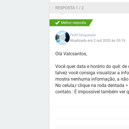
RESPOSTA 1 / 2
Melhor resposta
Perfil bloqueado
Atualizado em 2 out 2020 às 05:19
Olá Valcsantos,
Você quer data e horário do quê: de
talvez você consiga visualizar a i
mostra nenhuma informação, a não s
No celula,r clique na roda dentada >
contato.: É impossível também ver 