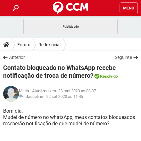
MENU
INÍCIO
JOGOS
WHATSAPP
DICAS
Fórum
Rede social
CELULAR
FACEBOOK
JOGOS
WHATSAPP
DOWNLOADS
Anterior
Seguinte
OUTLOOK
EXCEL
CELULAR
FACEBOOK
Contato bloqueado no WhatsApp recebe
INSTAGRAM
JOGOS
GMAIL
WHATSAPP
FÓRUM
OUTLOOK
EXCEL
notificação de troca de número?
Resolvido
GUIA DE COMPRAS
CELULAR
FACEBOOK
INSTAGRAM
JOGOS
GMAIL
WHATSAPP
GLOSSÁRIO
OUTLOOK
EXCEL
Maria
- Atualizado em 28 mai 2020 às 03:37
GUIA DE COMPRAS
CELULAR
FACEBOOK
Jaqueline -
22 set 2023 às 11:45
INSTAGRAM
JOGOS
GMAIL
WHATSAPP
OUTLOOK
EXCEL
Bom dia,
GUIA DE COMPRAS
CELULAR
FACEBOOK
INSTAGRAM
GMAIL
Mudei de número no whatsApp, meus contatos bloqueados
OUTLOOK
EXCEL
receberão notificação de que mudei de número?
GUIA DE COMPRAS
INSTAGRAM
GMAIL