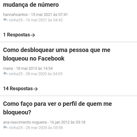
mudança de número
hannahsantos
-
15 mar 2021 às 07:41
ninha25
-
16 mar 2021 às 04:42
1 Respostas
Como desbloquear uma pessoa que me
bloqueou no Facebook
maria
-
18 mai 2013 às 14:54
ninha25
-
28 mai 2020 às 04:05
14 Respostas
Como faço para ver o perfil de quem me
bloqueou?
ana nascimento nogueira
-
16 jan 2012 às 03:18
ninha25
-
28 mar 2020 às 03:58