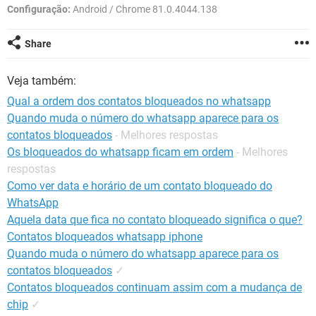
GUIA DE COMPRAS
Configuração:
Android / Chrome 81.0.4044.138
Share
Veja também:
Qual a ordem dos contatos bloqueados no whatsapp
Quando muda o número do whatsapp aparece para os
contatos bloqueados
- Melhores respostas
Os bloqueados do whatsapp ficam em ordem
- Melhores
respostas
Como ver data e horário de um contato bloqueado do
WhatsApp
Aquela data que fica no contato bloqueado significa o que?
Contatos bloqueados whatsapp iphone
Quando muda o número do whatsapp aparece para os
contatos bloqueados
✓
Contatos bloqueados continuam assim com a mudança de
chip
✓