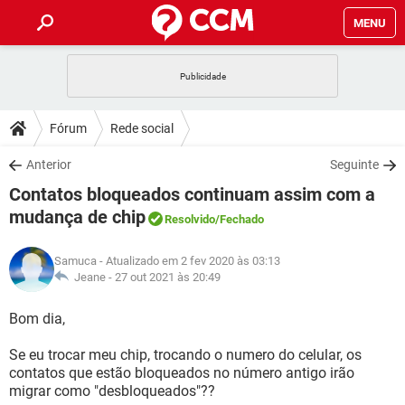
MENU
INÍCIO
JOGOS
WHATSAPP
DICAS
Fórum
Rede social
CELULAR
FACEBOOK
JOGOS
WHATSAPP
DOWNLOADS
Anterior
Seguinte
OUTLOOK
EXCEL
CELULAR
FACEBOOK
Contatos bloqueados continuam assim com a
INSTAGRAM
JOGOS
GMAIL
WHATSAPP
FÓRUM
OUTLOOK
EXCEL
mudança de chip
Resolvido
/Fechado
GUIA DE COMPRAS
CELULAR
FACEBOOK
INSTAGRAM
JOGOS
GMAIL
WHATSAPP
GLOSSÁRIO
OUTLOOK
EXCEL
Samuca
- Atualizado em 2 fev 2020 às 03:13
GUIA DE COMPRAS
CELULAR
FACEBOOK
Jeane -
27 out 2021 às 20:49
INSTAGRAM
JOGOS
GMAIL
WHATSAPP
OUTLOOK
EXCEL
Bom dia,
GUIA DE COMPRAS
CELULAR
FACEBOOK
INSTAGRAM
GMAIL
OUTLOOK
EXCEL
Se eu trocar meu chip, trocando o numero do celular, os
GUIA DE COMPRAS
contatos que estão bloqueados no número antigo irão
INSTAGRAM
GMAIL
migrar como "desbloqueados"??