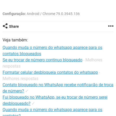
GUIA DE COMPRAS
Configuração:
Android / Chrome 79.0.3945.136
Share
Veja também:
Quando muda o número do whatsapp aparece para os
contatos bloqueados
Se eu trocar de número continuo bloqueado
- Melhores
respostas
Formatar celular desbloqueia contatos do whatsapp
-
Melhores respostas
Contato bloqueado no WhatsApp recebe notificação de troca
de número?
✓
Fui bloqueado no WhatsApp, se eu trocar de número serei
desbloqueado?
✓
Quando muda o número do whatsapp aparece para os
contatos?