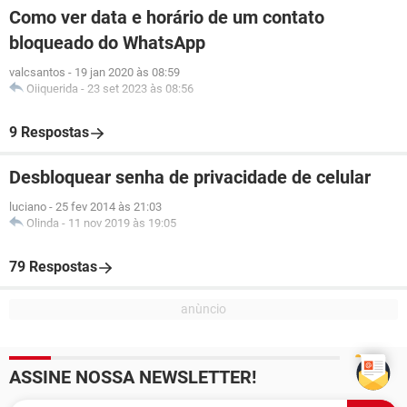
Como ver data e horário de um contato
bloqueado do WhatsApp
valcsantos
-
19 jan 2020 às 08:59
Oiiquerida
-
23 set 2023 às 08:56
9 Respostas
Desbloquear senha de privacidade de celular
luciano
-
25 fev 2014 às 21:03
Olinda
-
11 nov 2019 às 19:05
79 Respostas
ASSINE NOSSA NEWSLETTER!