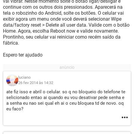
vai vibrar. Nesse momento solte o botão ligar/desligar e
continue com os outros dois pressionados. Aparecerá na
tela o robozinho do Android, solte os botões. O celular vai
exibir agora um menu onde você deverá selecionar Wipe
data/factory reset > Delete all user data. Valide com o botão
Home. Agora, escolha Reboot now e valide novamente.
Prontinho, seu celular vai reiniciar como recém saído da
fábrica.
Espero ter ajudado
luciano
26 fev 2014 às 14:32
ate fiz isso e abril o celular. so q no bloqueio do telefone te
selicionado entao ai quando eu vou desativar pede senha e
a senha eu nao sei qual eh ai o ceu bloquea td de novo. oq
eu faco?