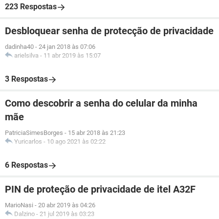
223 Respostas
Desbloquear senha de protecção de privacidade
dadinha40
-
24 jan 2018 às 07:06
arielsilva
-
11 abr 2019 às 15:07
3 Respostas
Como descobrir a senha do celular da minha
mãe
PatriciaSimesBorges
-
15 abr 2018 às 21:23
Yuricarlos
-
10 ago 2021 às 02:22
6 Respostas
PIN de proteção de privacidade de itel A32F
MarioNasi
-
20 abr 2019 às 04:26
Dalzino
-
21 jul 2019 às 03:23