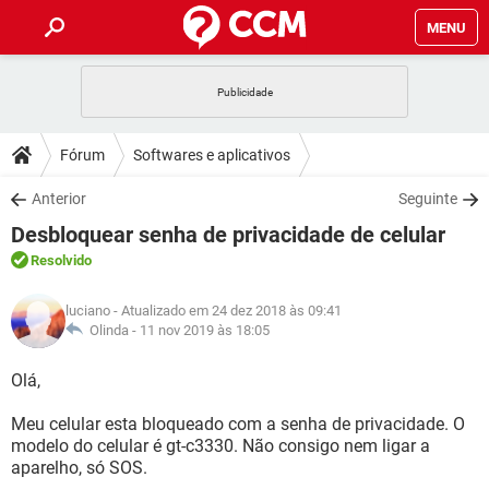
MENU
INÍCIO
JOGOS
WHATSAPP
DICAS
Fórum
Softwares e aplicativos
CELULAR
FACEBOOK
JOGOS
WHATSAPP
DOWNLOADS
Anterior
Seguinte
OUTLOOK
EXCEL
CELULAR
FACEBOOK
Desbloquear senha de privacidade de celular
INSTAGRAM
JOGOS
GMAIL
WHATSAPP
FÓRUM
OUTLOOK
EXCEL
Resolvido
GUIA DE COMPRAS
CELULAR
FACEBOOK
INSTAGRAM
JOGOS
GMAIL
WHATSAPP
GLOSSÁRIO
OUTLOOK
luciano
- Atualizado em 24 dez 2018 às 09:41
EXCEL
GUIA DE COMPRAS
CELULAR
FACEBOOK
Olinda -
11 nov 2019 às 18:05
INSTAGRAM
JOGOS
GMAIL
WHATSAPP
OUTLOOK
EXCEL
Olá,
GUIA DE COMPRAS
CELULAR
FACEBOOK
INSTAGRAM
GMAIL
Meu celular esta bloqueado com a senha de privacidade. O
OUTLOOK
EXCEL
GUIA DE COMPRAS
modelo do celular é gt-c3330. Não consigo nem ligar a
INSTAGRAM
GMAIL
aparelho, só SOS.