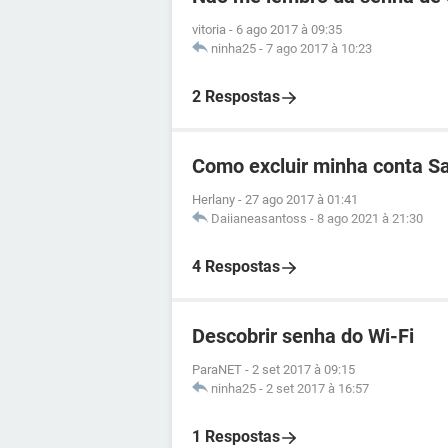
vitoria
-
6 ago 2017 à 09:35
ninha25
-
7 ago 2017 à 10:23
2 Respostas
Como excluir minha conta 
Herlany
-
27 ago 2017 à 01:41
Daiianeasantoss
-
8 ago 2021 à 21:30
4 Respostas
Descobrir senha do Wi-Fi
ParaNET
-
2 set 2017 à 09:15
ninha25
-
2 set 2017 à 16:57
1 Respostas