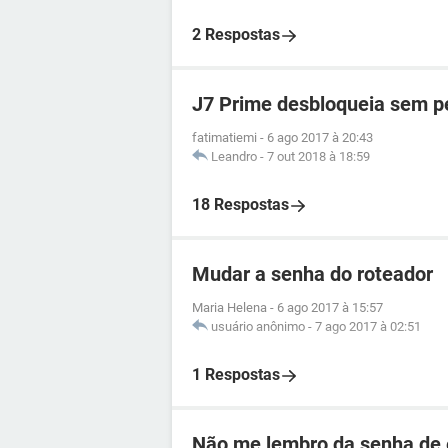
2 Respostas
J7 Prime desbloqueia sem p
fatimatiemi
-
6 ago 2017 à 20:43
Leandro
-
7 out 2018 à 18:59
18 Respostas
Mudar a senha do roteador
Maria Helena
-
6 ago 2017 à 15:57
usuário anônimo
-
7 ago 2017 à 02:51
1 Respostas
Não me lembro da senha de