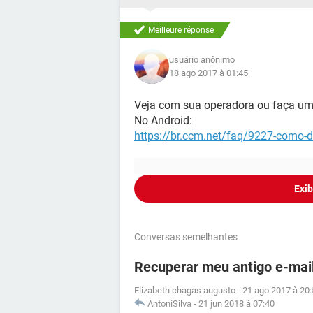
Meilleure réponse
usuário anônimo
18 ago 2017 à 01:45
Veja com sua operadora ou faça um 
No Android:
https://br.ccm.net/faq/9227-como-d
Exib
Conversas semelhantes
Recuperar meu antigo e-mai
Elizabeth chagas augusto
-
21 ago 2017 à 20
AntoniSilva
-
21 jun 2018 à 07:40