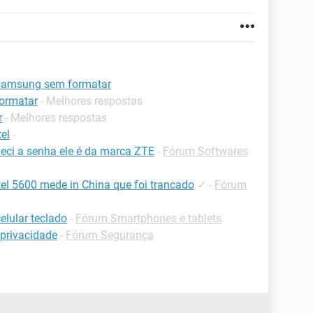
 samsung sem formatar
ormatar
- Melhores respostas
r
- Melhores respostas
el
-
eci a senha ele é da marca ZTE
-
Fórum Softwares
tel 5600 mede in China que foi trancado
✓
-
Fórum
elular teclado
-
Fórum Smartphones e tablets
privacidade
-
Fórum Segurança