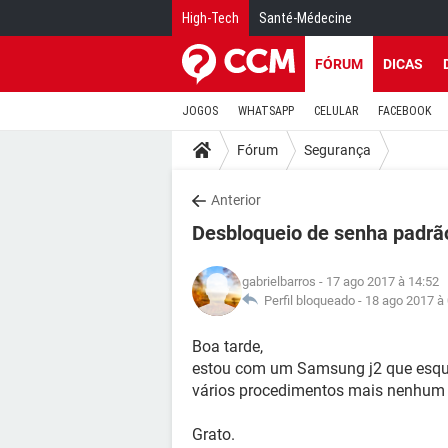
High-Tech
Santé-Médecine
FÓRUM
DICAS
JOGOS
WHATSAPP
CELULAR
FACEBOOK
Fórum
Segurança
Anterior
Desbloqueio de senha padrã
gabrielbarros
- 17 ago 2017 à 14:52
Perfil bloqueado -
18 ago 2017 à
Boa tarde,
estou com um Samsung j2 que esquec
vários procedimentos mais nenhum 
Grato.