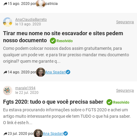
15 ago. 2020 por
patricia
AnaClaudiaBarreto
Segurança
le 13 ago. 2020
Tirar meu nome no site escavador e sites pedem
nosso documento
Resolvido
Como podem colocar nossos dados assim gratuitamente, para
qualquer um pode ver. e para tirar preciso mandar meu documento
original? quem me garante q...
14 ago. 2020 por
Ana Spadari
marale1994
Segurança
le 22 jul. 2020
Fgts 2020: tudo o que você precisa saber
Resolvido
Eu estava procurando informações sobre o FGTS 2020 e achei um
artigo muito interessante porque ele tem TUDO o que há para saber.
O link é este h...
23 jul. 2020 por
Ana Spadari