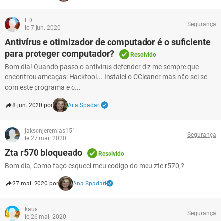
ED
Segurança
le 7 jun. 2020
Antivírus e otimizador de computador é o suficiente
para proteger computador?
Resolvido
Bom dia! Quando passo o antivírus defender diz me sempre que
encontrou ameaças: Hacktool... Instalei o CCleaner mas não sei se
com este programa e o...
8 jun. 2020 por
Ana Spadari
jaksonjeremias151
Segurança
le 27 mai. 2020
Zta r570 bloqueado
Resolvido
Bom dia, Como faço esqueci meu codigo do meu zte r570,?
27 mai. 2020 por
Ana Spadari
kaua
Segurança
le 26 mai. 2020