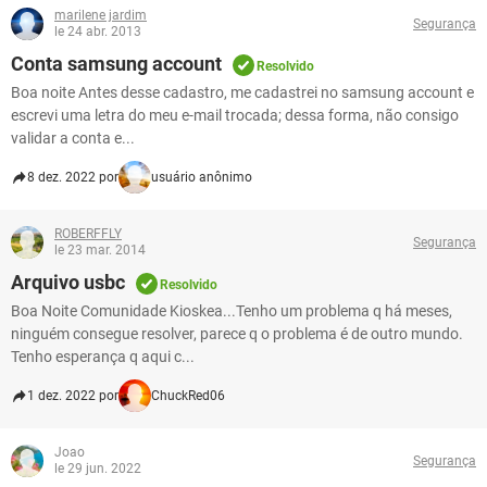
marilene jardim
Segurança
le 24 abr. 2013
Conta samsung account
Resolvido
Boa noite Antes desse cadastro, me cadastrei no samsung account e
escrevi uma letra do meu e-mail trocada; dessa forma, não consigo
validar a conta e...
8 dez. 2022 por
usuário anônimo
ROBERFFLY
Segurança
le 23 mar. 2014
Arquivo usbc
Resolvido
Boa Noite Comunidade Kioskea...Tenho um problema q há meses,
ninguém consegue resolver, parece q o problema é de outro mundo.
Tenho esperança q aqui c...
1 dez. 2022 por
ChuckRed06
Joao
Segurança
le 29 jun. 2022