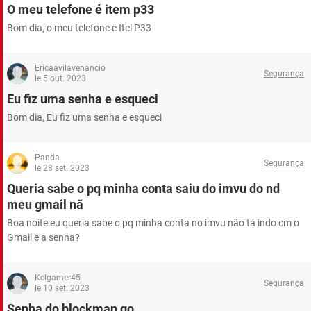
GUIA DE COMPRAS
O meu telefone é item p33
Bom dia, o meu telefone é Itel P33
Ericaavilavenancio
Segurança
le 5 out. 2023
Eu fiz uma senha e esqueci
Bom dia, Eu fiz uma senha e esqueci
Panda
Segurança
le 28 set. 2023
Queria sabe o pq minha conta saiu do imvu do nd
meu gmail nã
Boa noite eu queria sabe o pq minha conta no imvu não tá indo cm o
Gmail e a senha?
Kelgamer45
Segurança
le 10 set. 2023
Senha do blockman go