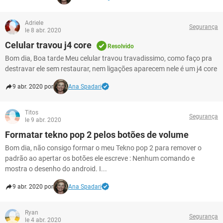
Adriele
Segurança
le 8 abr. 2020
Celular travou j4 core
Resolvido
Bom dia, Boa tarde Meu celular travou travadissimo, como faço pra
destravar ele sem restaurar, nem ligações aparecem nele é um j4 core
9 abr. 2020 por
Ana Spadari
Titos
Segurança
le 9 abr. 2020
Formatar tekno pop 2 pelos botões de volume
Bom dia, não consigo formar o meu Tekno pop 2 para remover o
padrão ao apertar os botões ele escreve : Nenhum comando e
mostra o desenho do android. I...
9 abr. 2020 por
Ana Spadari
Ryan
Segurança
le 4 abr. 2020