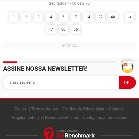
Resultados 1 - 50 de 2.781
1
2
3
4
5
7
14
27
40
47
50
56
ASSINE NOSSA NEWSLETTER!
Equipe
Termos de uso
Política de Privacidade
Contato
Regulamento
A Revista Da Mulher
Configuração de cookies