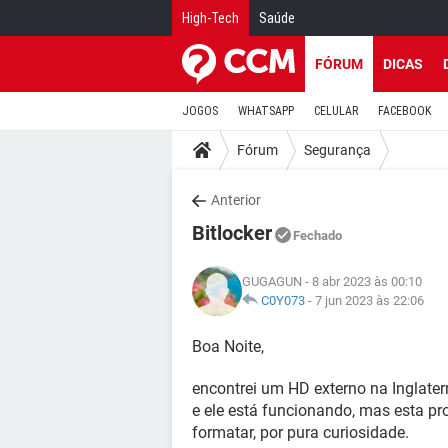
High-Tech
Saúde
FÓRUM
DICAS
JOGOS
WHATSAPP
CELULAR
FACEBOOK
Fórum
Segurança
Anterior
Bitlocker
Fechado
GUGAGUN
- 8 abr 2023 às 00:10
C0Y073
-
7 jun 2023 às 22:06
Boa Noite,
encontrei um HD externo na Inglater
e ele está funcionando, mas esta pr
formatar, por pura curiosidade.