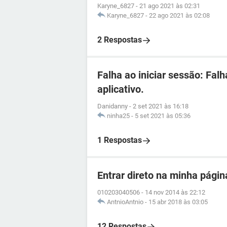
Karyne_6827
-
21 ago 2021 às 02:31
Karyne_6827
-
22 ago 2021 às 02:08
2 Respostas
Falha ao iniciar sessão: Fal
aplicativo.
Danidanny
-
2 set 2021 às 16:18
ninha25
-
5 set 2021 às 05:36
1 Respostas
Entrar direto na minha pági
010203040506
-
14 nov 2014 às 22:12
AntnioAntnio
-
15 abr 2018 às 03:05
12 Respostas