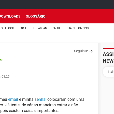
DOWNLOADS
GLOSSÁRIO
OUTLOOK
EXCEL
INSTAGRAM
GMAIL
GUIA DE COMPRAS
Seguinte
ASS
NEW
o
s 03:25
 meu
email
e minha
senha
, colocaram com uma
. Já tentei de várias maneiras entrar e não
pois existem coisas importantes.