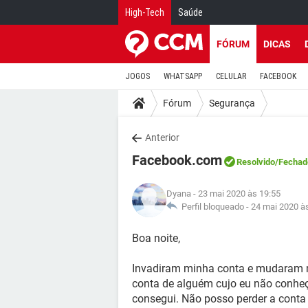
High-Tech
Saúde
FÓRUM
DICAS
JOGOS
WHATSAPP
CELULAR
FACEBOOK
Fórum
Segurança
Anterior
Facebook.com
Resolvido
/Fechad
Dyana
- 23 mai 2020 às 19:55
Perfil bloqueado -
24 mai 2020 à
Boa noite,
Invadiram minha conta e mudaram
conta de alguém cujo eu não conheço
consegui. Não posso perder a conta 