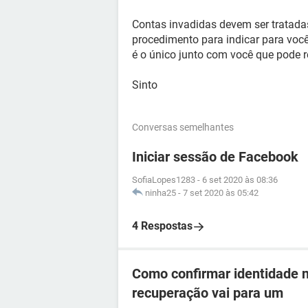
Contas invadidas devem ser tratada
procedimento para indicar para você
é o único junto com você que pode r
Sinto
Conversas semelhantes
Iniciar sessão de Facebook
SofiaLopes1283
-
6 set 2020 às 08:36
ninha25
-
7 set 2020 às 05:42
4 Respostas
Como confirmar identidade 
recuperação vai para um