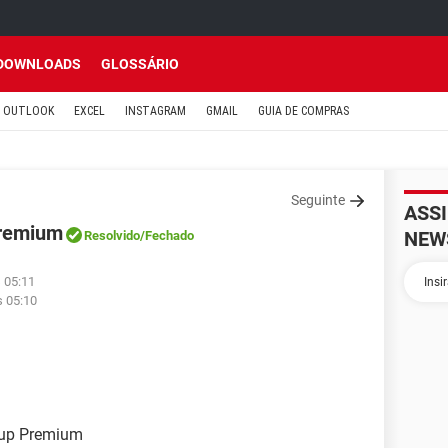
DOWNLOADS
GLOSSÁRIO
OUTLOOK
EXCEL
INSTAGRAM
GMAIL
GUIA DE COMPRAS
Seguinte
ASS
Premium
NEW
Resolvido
/Fechado
 05:11
s 05:10
nup Premium