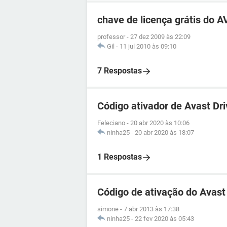
chave de licença grátis do 
professor
-
27 dez 2009 às 22:09
Gil
-
11 jul 2010 às 09:10
7 Respostas
Código ativador de Avast Dr
Feleciano
-
20 abr 2020 às 10:06
ninha25
-
20 abr 2020 às 18:07
1 Respostas
Código de ativação do Avast 
simone
-
7 abr 2013 às 17:38
ninha25
-
22 fev 2020 às 05:43