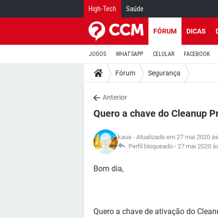
High-Tech
Saúde
FÓRUM
DICAS
JOGOS
WHATSAPP
CELULAR
FACEBOOK
Fórum
Segurança
Anterior
Quero a chave do Cleanup 
kaua
- Atualizado em 27 mai 2020 às
Perfil bloqueado -
27 mai 2020 à
Bom dia,
Quero a chave de ativação do Clea