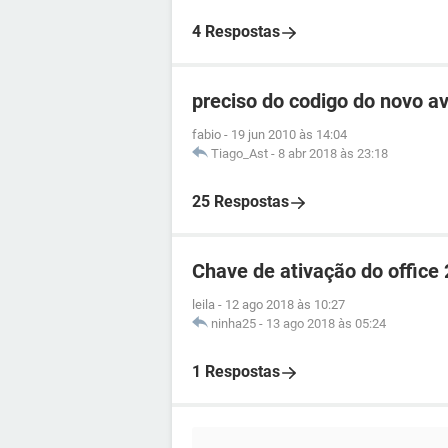
4 Respostas
preciso do codigo do novo av
fabio
-
19 jun 2010 às 14:04
Tiago_Ast
-
8 abr 2018 às 23:18
25 Respostas
Chave de ativação do office
leila
-
12 ago 2018 às 10:27
ninha25
-
13 ago 2018 às 05:24
1 Respostas