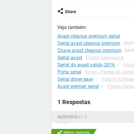
Share
Veja também:
Avast cleanup premium serial
Serial avast cleanup premium
- Mel
Chave avast cleanup premium
- Mel
Serial avast
-
Fórum Segurança
Serial do avast valido 2016
✓
-
Fóru
Porta serial
-
Dicas - Partes do com
Serial driver easy
✓
-
Fórum Software
Avast premier serial
✓
-
Fórum Segu
1 Respostas
RESPOSTA 1 / 1
Melhor resposta