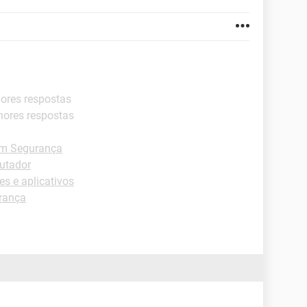
hores respostas
hores respostas
m Segurança
putador
s e aplicativos
rança