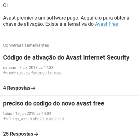
Oi
Avast premier é um software pago. Adquira-o para obter a
chave de ativação. Existe a alternativa do
Avast Free
Conversas semelhantes
Código de ativação do Avast Internet Security
simone
-
7 abr 2013 às 17:38
ninha25
-
22 fev 2020 às 05:43
4 Respostas
preciso do codigo do novo avast free
fabio
-
19 jun 2010 às 14:04
Tiago_Ast
-
8 abr 2018 às 23:18
25 Respostas