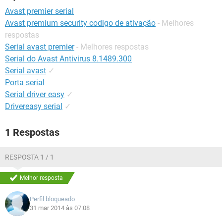
GUIA DE COMPRAS
Avast premier serial
Avast premium security codigo de ativação
- Melhores
respostas
Serial avast premier
- Melhores respostas
Serial do Avast Antivirus 8.1489.300
Serial avast
✓
Porta serial
Serial driver easy
✓
Drivereasy serial
✓
1 Respostas
RESPOSTA 1 / 1
Melhor resposta
Perfil bloqueado
31 mar 2014 às 07:08