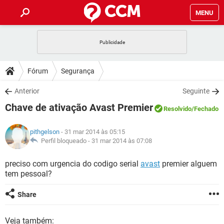
MENU
INÍCIO
JOGOS
WHATSAPP
DICAS
Fórum
Segurança
CELULAR
FACEBOOK
JOGOS
WHATSAPP
DOWNLOADS
Anterior
Seguinte
OUTLOOK
EXCEL
CELULAR
FACEBOOK
Chave de ativação Avast Premier
INSTAGRAM
JOGOS
GMAIL
WHATSAPP
Resolvido
/Fechado
FÓRUM
OUTLOOK
EXCEL
GUIA DE COMPRAS
CELULAR
FACEBOOK
pithgelson
- 31 mar 2014 às 05:15
INSTAGRAM
JOGOS
GMAIL
WHATSAPP
GLOSSÁRIO
Perfil bloqueado -
31 mar 2014 às 07:08
OUTLOOK
EXCEL
GUIA DE COMPRAS
CELULAR
FACEBOOK
INSTAGRAM
JOGOS
GMAIL
WHATSAPP
preciso com urgencia do codigo serial
avast
premier alguem
OUTLOOK
EXCEL
tem pessoal?
GUIA DE COMPRAS
CELULAR
FACEBOOK
INSTAGRAM
GMAIL
OUTLOOK
EXCEL
Share
GUIA DE COMPRAS
INSTAGRAM
GMAIL
Veja também: