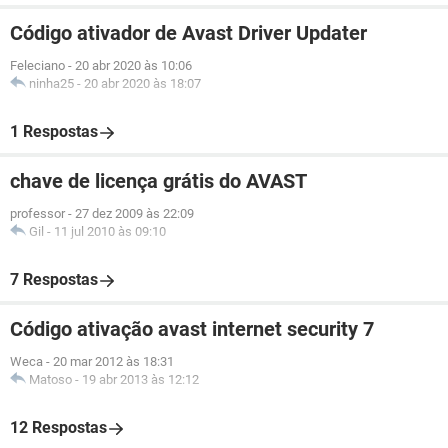
Código ativador de Avast Driver Updater
Feleciano
-
20 abr 2020 às 10:06
ninha25
-
20 abr 2020 às 18:07
1 Respostas
chave de licença grátis do AVAST
professor
-
27 dez 2009 às 22:09
Gil
-
11 jul 2010 às 09:10
7 Respostas
Código ativação avast internet security 7
Weca
-
20 mar 2012 às 18:31
Matoso
-
19 abr 2013 às 12:12
12 Respostas