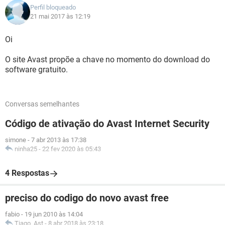
Perfil bloqueado
21 mai 2017 às 12:19
Oi
O site Avast propõe a chave no momento do download do
software gratuito.
Conversas semelhantes
Código de ativação do Avast Internet Security
simone
-
7 abr 2013 às 17:38
ninha25
-
22 fev 2020 às 05:43
4 Respostas
preciso do codigo do novo avast free
fabio
-
19 jun 2010 às 14:04
Tiago_Ast
-
8 abr 2018 às 23:18