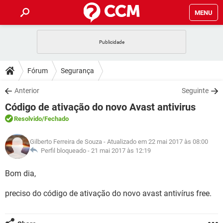
MENU
INÍCIO
JOGOS
WHATSAPP
DICAS
Fórum
Segurança
CELULAR
FACEBOOK
JOGOS
WHATSAPP
DOWNLOADS
Anterior
Seguinte
OUTLOOK
EXCEL
CELULAR
FACEBOOK
Código de ativação do novo Avast antivirus
INSTAGRAM
JOGOS
GMAIL
WHATSAPP
FÓRUM
OUTLOOK
EXCEL
Resolvido
/Fechado
GUIA DE COMPRAS
CELULAR
FACEBOOK
INSTAGRAM
JOGOS
GMAIL
WHATSAPP
GLOSSÁRIO
OUTLOOK
Gilberto Ferreira de Souza
- Atualizado em 22 mai 2017 às 08:00
EXCEL
GUIA DE COMPRAS
CELULAR
FACEBOOK
Perfil bloqueado -
21 mai 2017 às 12:19
INSTAGRAM
JOGOS
GMAIL
WHATSAPP
OUTLOOK
EXCEL
Bom dia,
GUIA DE COMPRAS
CELULAR
FACEBOOK
INSTAGRAM
GMAIL
preciso do código de ativação do novo avast antivírus free.
OUTLOOK
EXCEL
GUIA DE COMPRAS
INSTAGRAM
GMAIL