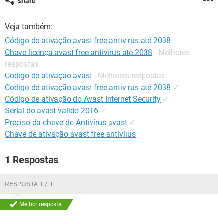
Share
GUIA DE COMPRAS
Veja também:
Código de ativação avast free antivirus até 2038
Chave licença avast free antivirus ate 2038
- Melhores
respostas
Codigo de ativação avast
- Melhores respostas
Codigo de ativação avast free antivirus até 2038
✓
Código de ativação do Avast Internet Security
✓
Serial do avast valido 2016
✓
Preciso da chave do Antivírus avast
✓
Chave de ativação avast free antivirus
1 Respostas
RESPOSTA 1 / 1
Melhor resposta