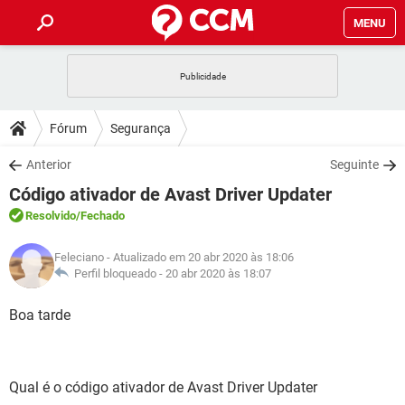
MENU
INÍCIO
JOGOS
WHATSAPP
DICAS
Fórum
Segurança
CELULAR
FACEBOOK
JOGOS
WHATSAPP
DOWNLOADS
Anterior
Seguinte
OUTLOOK
EXCEL
CELULAR
FACEBOOK
Código ativador de Avast Driver Updater
INSTAGRAM
JOGOS
GMAIL
WHATSAPP
FÓRUM
OUTLOOK
EXCEL
Resolvido
/Fechado
GUIA DE COMPRAS
CELULAR
FACEBOOK
INSTAGRAM
JOGOS
GMAIL
WHATSAPP
GLOSSÁRIO
OUTLOOK
Feleciano
- Atualizado em 20 abr 2020 às 18:06
EXCEL
GUIA DE COMPRAS
CELULAR
FACEBOOK
Perfil bloqueado -
20 abr 2020 às 18:07
INSTAGRAM
JOGOS
GMAIL
WHATSAPP
OUTLOOK
EXCEL
Boa tarde
GUIA DE COMPRAS
CELULAR
FACEBOOK
INSTAGRAM
GMAIL
OUTLOOK
EXCEL
GUIA DE COMPRAS
INSTAGRAM
GMAIL
Qual é o código ativador de Avast Driver Updater