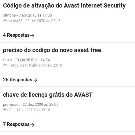
Código de ativação do Avast Internet Security
simone
-
7 abr 2013 às 17:38
ninha25
-
22 fev 2020 às 05:43
4 Respostas
preciso do codigo do novo avast free
fabio
-
19 jun 2010 às 14:04
Tiago_Ast
-
8 abr 2018 às 23:18
25 Respostas
chave de licença grátis do AVAST
professor
-
27 dez 2009 às 22:09
Gil
-
11 jul 2010 às 09:10
7 Respostas