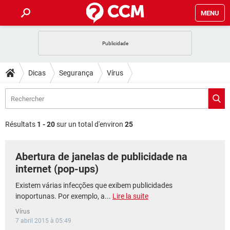
MENU
INÍCIO
JOGOS
WHATSAPP
DICAS
Dicas
Segurança
Vírus
CELULAR
FACEBOOK
JOGOS
WHATSAPP
DOWNLOADS
OUTLOOK
EXCEL
CELULAR
FACEBOOK
INSTAGRAM
JOGOS
GMAIL
WHATSAPP
FÓRUM
OUTLOOK
EXCEL
Résultats
1 - 20
sur un total d'environ
25
GUIA DE COMPRAS
CELULAR
FACEBOOK
INSTAGRAM
JOGOS
GMAIL
WHATSAPP
GLOSSÁRIO
OUTLOOK
EXCEL
Abertura de janelas de publicidade na
GUIA DE COMPRAS
CELULAR
FACEBOOK
INSTAGRAM
JOGOS
GMAIL
WHATSAPP
internet (pop-ups)
OUTLOOK
EXCEL
GUIA DE COMPRAS
CELULAR
FACEBOOK
Existem várias infecções que exibem publicidades
INSTAGRAM
GMAIL
inoportunas. Por exemplo, a...
Lire la suite
OUTLOOK
EXCEL
GUIA DE COMPRAS
Vírus
INSTAGRAM
GMAIL
7 abril 2015 à 05:49