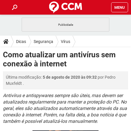
MENU
INÍCIO
JOGOS
WHATSAPP
DICAS
Dicas
Segurança
Vírus
CELULAR
FACEBOOK
JOGOS
WHATSAPP
DOWNLOADS
Como atualizar um antivírus sem
OUTLOOK
EXCEL
CELULAR
FACEBOOK
conexão à internet
INSTAGRAM
JOGOS
GMAIL
WHATSAPP
FÓRUM
OUTLOOK
EXCEL
GUIA DE COMPRAS
CELULAR
FACEBOOK
Última modificação:
5 de agosto de 2020 às 09:32
por
Pedro
INSTAGRAM
JOGOS
GMAIL
WHATSAPP
GLOSSÁRIO
OUTLOOK
Muxfeldt
.
EXCEL
GUIA DE COMPRAS
CELULAR
FACEBOOK
INSTAGRAM
JOGOS
GMAIL
WHATSAPP
Antivírus e antispywares sempre são úteis, mas devem ser
OUTLOOK
EXCEL
atualizados regularmente para manter a proteção do PC. No
GUIA DE COMPRAS
CELULAR
FACEBOOK
geral, eles são atualizados automaticamente através da sua
INSTAGRAM
GMAIL
OUTLOOK
EXCEL
conexão à internet. Porém, na falta dela, a boa notícia é que
GUIA DE COMPRAS
também é possível atualizá-los manualmente.
INSTAGRAM
GMAIL