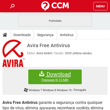
MENU
INÍCIO
JOGOS
WHATSAPP
DICAS
Downloads
Segurança
Antivírus
CELULAR
FACEBOOK
JOGOS
WHATSAPP
DOWNLOADS
Avira Free Antivirus
OUTLOOK
EXCEL
CELULAR
FACEBOOK
INSTAGRAM
JOGOS
GMAIL
WHATSAPP
Editor:
Avira GmbH
Versão:
2020 (última versão)
FÓRUM
OUTLOOK
EXCEL
GUIA DE COMPRAS
CELULAR
FACEBOOK
INSTAGRAM
JOGOS
GMAIL
WHATSAPP
GLOSSÁRIO
OUTLOOK
EXCEL
Download
GUIA DE COMPRAS
CELULAR
FACEBOOK
INSTAGRAM
JOGOS
GMAIL
WHATSAPP
Freeware
(6,12 MB)
OUTLOOK
EXCEL
GUIA DE COMPRAS
CELULAR
FACEBOOK
Windows 7 Windows 8 Windows 10
-
Português
INSTAGRAM
GMAIL
OUTLOOK
EXCEL
GUIA DE COMPRAS
Avira Free Antivirus
garante a segurança contra qualquer
INSTAGRAM
GMAIL
tipo de vírus, elimina
spywares
, reconhece
rootkits
, elimina