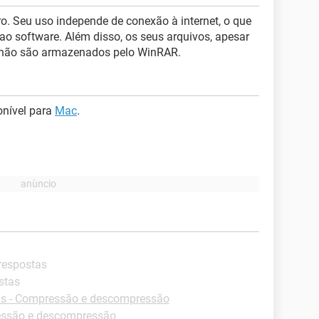
 Seu uso independe de conexão à internet, o que
ao software. Além disso, os seus arquivos, apesar
 não são armazenados pelo WinRAR.
onível para
Mac
.
 respostas
stas
s - Compressão e descompressão
essão e descompressão