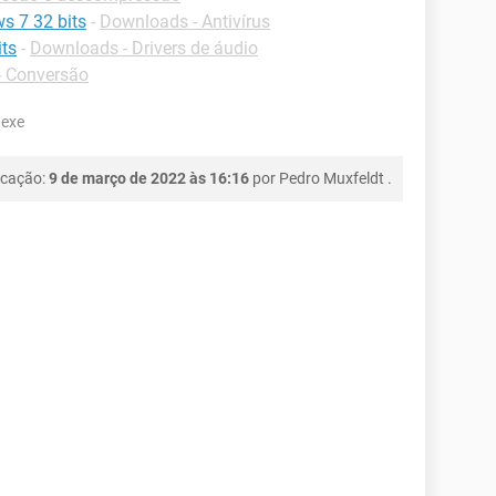
s 7 32 bits
-
Downloads - Antivírus
its
-
Downloads - Drivers de áudio
- Conversão
.exe
icação:
9 de março de 2022 às 16:16
por
Pedro Muxfeldt
.