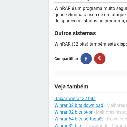
WinRAR é um programa muito seguro.
quase elimina o risco de um ataque 
de aparecem listados no programa,
Outros sistemas
WinRAR (32 bits) também está disp
Compartilhar
Veja também
Baixar winrar 32 bits
Winrar 32 bits download
- Melhores
Winrar 32 bits pt-br
- Melhores respo
Winrar 64 bits português
-
Download
Winrar 32 bits
-
Downloads - Compr