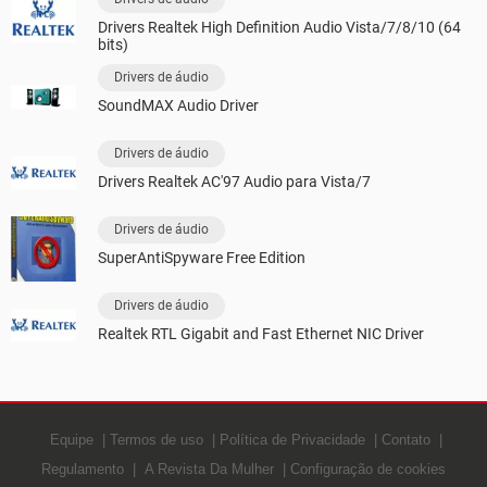
Drivers Realtek High Definition Audio Vista/7/8/10 (64
bits)
Drivers de áudio
SoundMAX Audio Driver
Drivers de áudio
Drivers Realtek AC'97 Audio para Vista/7
Drivers de áudio
SuperAntiSpyware Free Edition
Drivers de áudio
Realtek RTL Gigabit and Fast Ethernet NIC Driver
Equipe
Termos de uso
Política de Privacidade
Contato
Regulamento
A Revista Da Mulher
Configuração de cookies