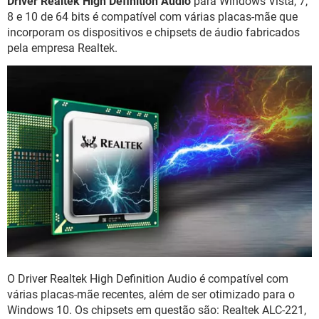
Driver Realtek High Definition Audio
para Windows Vista, 7,
GUIA DE COMPRAS
8 e 10 de 64 bits é compatível com várias placas-mãe que
incorporam os dispositivos e chipsets de áudio fabricados
pela empresa Realtek.
O Driver Realtek High Definition Audio é compatível com
várias placas-mãe recentes, além de ser otimizado para o
Windows 10. Os chipsets em questão são: Realtek ALC-221,