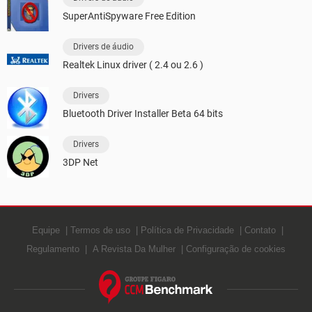
SuperAntiSpyware Free Edition
Drivers de áudio
Realtek Linux driver ( 2.4 ou 2.6 )
Drivers
Bluetooth Driver Installer Beta 64 bits
Drivers
3DP Net
Equipe
Termos de uso
Política de Privacidade
Contato
Regulamento
A Revista Da Mulher
Configuração de cookies