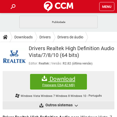
MENU
INÍCIO
JOGOS
WHATSAPP
DICAS
Downloads
Drivers
Drivers de áudio
CELULAR
FACEBOOK
JOGOS
WHATSAPP
DOWNLOADS
Drivers Realtek High Definition Audio
OUTLOOK
EXCEL
CELULAR
FACEBOOK
Vista/7/8/10 (64 bits)
INSTAGRAM
JOGOS
GMAIL
WHATSAPP
FÓRUM
OUTLOOK
EXCEL
Editor:
Realtek
Versão:
R2.82 (última versão)
GUIA DE COMPRAS
CELULAR
FACEBOOK
INSTAGRAM
JOGOS
GMAIL
WHATSAPP
GLOSSÁRIO
OUTLOOK
EXCEL
Download
GUIA DE COMPRAS
CELULAR
FACEBOOK
INSTAGRAM
JOGOS
GMAIL
WHATSAPP
Freeware
(264,42 MB)
OUTLOOK
EXCEL
GUIA DE COMPRAS
CELULAR
FACEBOOK
Windows Vista Windows 7 Windows 8 Windows 10
-
Português
INSTAGRAM
GMAIL
OUTLOOK
EXCEL
Outros sistemas
GUIA DE COMPRAS
INSTAGRAM
GMAIL