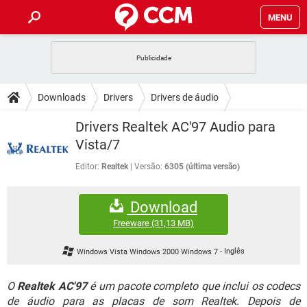
MENU
INÍCIO
JOGOS
WHATSAPP
DICAS
Downloads
Drivers
Drivers de áudio
CELULAR
FACEBOOK
JOGOS
WHATSAPP
DOWNLOADS
Drivers Realtek AC'97 Audio para
OUTLOOK
EXCEL
CELULAR
FACEBOOK
Vista/7
INSTAGRAM
JOGOS
GMAIL
WHATSAPP
FÓRUM
OUTLOOK
EXCEL
Editor:
Realtek
Versão:
6305 (última versão)
GUIA DE COMPRAS
CELULAR
FACEBOOK
INSTAGRAM
JOGOS
GMAIL
WHATSAPP
GLOSSÁRIO
OUTLOOK
EXCEL
Download
GUIA DE COMPRAS
CELULAR
FACEBOOK
INSTAGRAM
JOGOS
GMAIL
WHATSAPP
Freeware
(31,13 MB)
OUTLOOK
EXCEL
GUIA DE COMPRAS
CELULAR
FACEBOOK
Windows Vista Windows 2000 Windows 7
-
Inglês
INSTAGRAM
GMAIL
OUTLOOK
EXCEL
GUIA DE COMPRAS
O
Realtek AC'97
é um pacote completo que inclui os codecs
INSTAGRAM
GMAIL
de áudio para as placas de som Realtek. Depois de