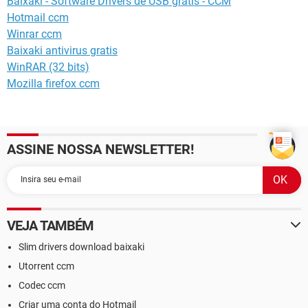
Baixaki - Software Drivers de USB grátis - CCM
Hotmail ccm
Winrar ccm
Baixaki antivirus gratis
WinRAR (32 bits)
Mozilla firefox ccm
ASSINE NOSSA NEWSLETTER!
VEJA TAMBÉM
Slim drivers download baixaki
Utorrent ccm
Codec ccm
Criar uma conta do Hotmail