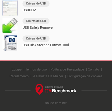
Drivers de USB
USBDLM
Drivers de USB
USB Safely Remove
Drivers de USB
USB Disk Storage Format Tool
Equipe
Termos de uso
Política de Privacidade
Contato
Regulamento
A Revista Da Mulher
Configuração de cookies
saude.ccm.net