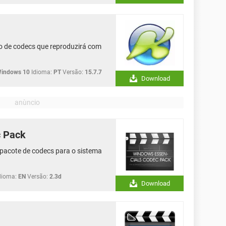
o de codecs que reproduzirá com
Windows 10
Idioma:
PT
Versão:
15.7.7
Download
c Pack
pacote de codecs para o sistema
dioma:
EN
Versão:
2.3d
Download