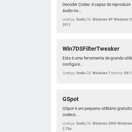
Decoder Codec: é capaz de reproduzir 
áudio no...
Licença:
Gratis
OS:
Windows XP Windows Vi
2011
Win7DSFilterTweaker
Esta é uma ferramenta de grande util
configure...
Licença:
Gratis
OS:
Windows 7
Idioma:
EN
V
GSpot
GSpot é um pequeno utilitário gratuit
codecs...
Licença:
Gratis
OS:
Windows 2000 Windows 
2.70a