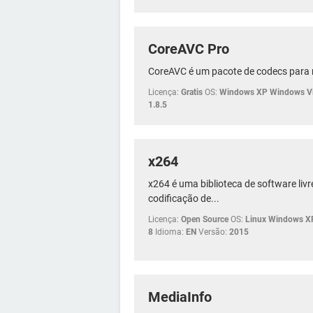
CoreAVC Pro
CoreAVC é um pacote de codecs para r
Licença:
Gratis
OS:
Windows XP Windows Vi
1.8.5
x264
x264 é uma biblioteca de software livr
codificação de...
Licença:
Open Source
OS:
Linux Windows X
8
Idioma:
EN
Versão:
2015
MediaInfo