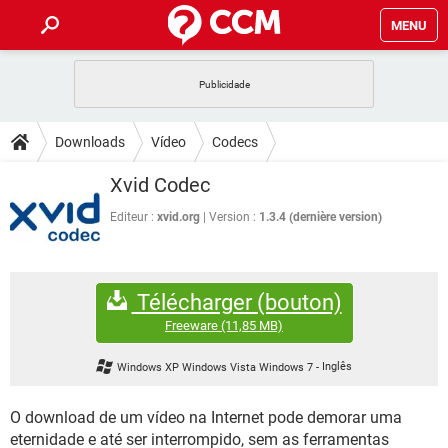
MENU
INÍCIO
JOGOS
WHATSAPP
DICAS
Downloads
Vídeo
Codecs
CELULAR
FACEBOOK
JOGOS
WHATSAPP
DOWNLOADS
Xvid Codec
OUTLOOK
EXCEL
CELULAR
FACEBOOK
INSTAGRAM
JOGOS
GMAIL
WHATSAPP
Editeur :
xvid.org
Version :
1.3.4 (dernière version)
FÓRUM
OUTLOOK
EXCEL
GUIA DE COMPRAS
CELULAR
FACEBOOK
INSTAGRAM
JOGOS
GMAIL
WHATSAPP
GLOSSÁRIO
OUTLOOK
EXCEL
Télécharger (bouton)
GUIA DE COMPRAS
CELULAR
FACEBOOK
INSTAGRAM
JOGOS
GMAIL
WHATSAPP
Freeware
(11,85 MB)
OUTLOOK
EXCEL
GUIA DE COMPRAS
CELULAR
FACEBOOK
Windows XP Windows Vista Windows 7
-
Inglês
INSTAGRAM
GMAIL
OUTLOOK
EXCEL
GUIA DE COMPRAS
O download de um vídeo na Internet pode demorar uma
INSTAGRAM
GMAIL
eternidade e até ser interrompido, sem as ferramentas