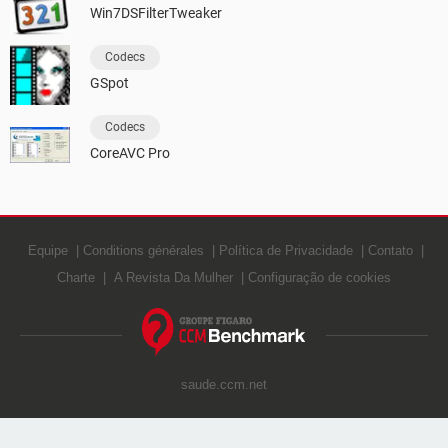
Win7DSFilterTweaker
Codecs
GSpot
Codecs
CoreAVC Pro
Equipe
Conditions générales
Política de Privacidade
Contato
Charte
A Revista Da Mulher
Configuração de cookies
saude.ccm.net