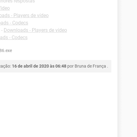
lhores respostas
Vídeo
ads - Players de vídeo
ads - Codecs
-
Downloads - Players de vídeo
ads - Codecs
86.exe
cação:
16 de abril de 2020 às 06:48
por
Bruna de França
.