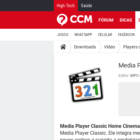
High-Tech
Saúde
FÓRUM
DICAS
JOGOS
WHATSAPP
CELULAR
FACEBOOK
Downloads
Vídeo
Players 
Media 
Editor:
MPC-
Media Player Classic Home Cinema
Media Player Classic. Ele integra me
novos codecs e suporta a renderiza