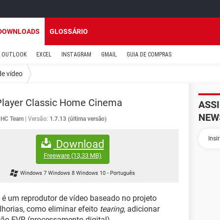
DOWNLOADS
GLOSSÁRIO
OUTLOOK
EXCEL
INSTAGRAM
GMAIL
GUIA DE COMPRAS
de vídeo
Player Classic Home Cinema
ASS
NEW
HC Team
Versão:
1.7.13 (última versão)
Download
Freeware
(13,33 MB)
Windows 7 Windows 8 Windows 10
-
Português
é um reprodutor de vídeo baseado no projeto
lhorias, como eliminar efeito
tearing
, adicionar
ção EVR (processamento digital).