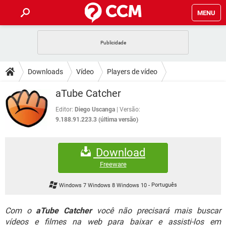
MENU
INÍCIO
JOGOS
WHATSAPP
DICAS
Downloads
Vídeo
Players de vídeo
CELULAR
FACEBOOK
JOGOS
WHATSAPP
DOWNLOADS
aTube Catcher
OUTLOOK
EXCEL
CELULAR
FACEBOOK
INSTAGRAM
JOGOS
GMAIL
WHATSAPP
Editor:
Diego Uscanga
Versão:
FÓRUM
OUTLOOK
EXCEL
9.188.91.223.3 (última versão)
GUIA DE COMPRAS
CELULAR
FACEBOOK
INSTAGRAM
JOGOS
GMAIL
WHATSAPP
GLOSSÁRIO
OUTLOOK
EXCEL
Download
GUIA DE COMPRAS
CELULAR
FACEBOOK
INSTAGRAM
JOGOS
GMAIL
WHATSAPP
Freeware
OUTLOOK
EXCEL
GUIA DE COMPRAS
CELULAR
FACEBOOK
Windows 7 Windows 8 Windows 10
-
Português
INSTAGRAM
GMAIL
OUTLOOK
EXCEL
GUIA DE COMPRAS
Com o
aTube Catcher
você não precisará mais buscar
INSTAGRAM
GMAIL
vídeos e filmes na web para baixar e assisti-los em