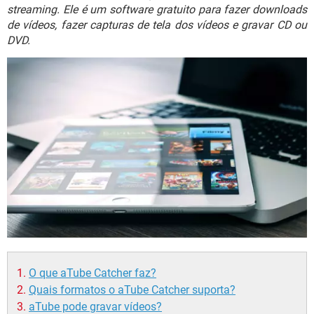
GUIA DE COMPRAS
streaming. Ele é um software gratuito para fazer downloads
de vídeos, fazer capturas de tela dos vídeos e gravar CD ou
DVD.
O que aTube Catcher faz?
Quais formatos o aTube Catcher suporta?
aTube pode gravar vídeos?