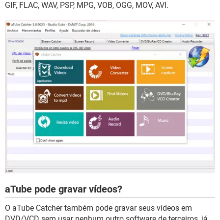
GIF, FLAC, WAV, PSP, MPG, VOB, OGG, MOV, AVI.
aTube pode gravar vídeos?
O aTube Catcher também pode gravar seus vídeos em
DVD/VCD sem usar nenhum outro software de terceiros, já